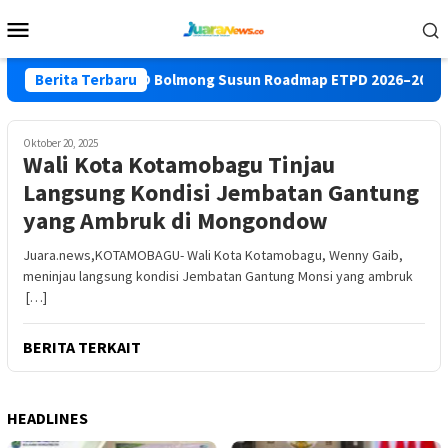
Loncat
Menu
ke
Mobile
konten
Lolak
Berita Terbaru
BKD Bolmong Susun Roadmap ETPD 2026–2029, Perk
Oktober 20, 2025
Wali Kota Kotamobagu Tinjau
Langsung Kondisi Jembatan Gantung
yang Ambruk di Mongondow
Juara.news,KOTAMOBAGU- Wali Kota Kotamobagu, Wenny Gaib,
meninjau langsung kondisi Jembatan Gantung Monsi yang ambruk
[…]
BERITA TERKAIT
HEADLINES