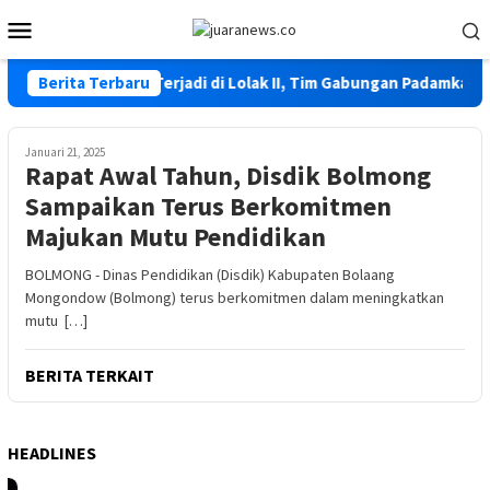
Loncat
Menu
ke
Mobile
konten
Karhutla Kembali Terjadi di Lolak II, Tim Gabungan Padamkan Api
Berita Terbaru
Januari 21, 2025
Rapat Awal Tahun, Disdik Bolmong
Sampaikan Terus Berkomitmen
Majukan Mutu Pendidikan
BOLMONG - Dinas Pendidikan (Disdik) Kabupaten Bolaang
Mongondow (Bolmong) terus berkomitmen dalam meningkatkan
mutu […]
BERITA TERKAIT
HEADLINES