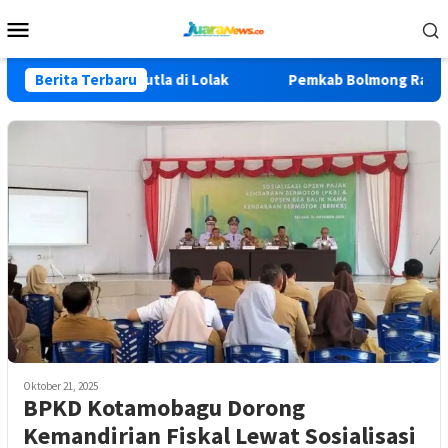
Loncat
Menu
ke
Mobile
konten
 Cegah Karhutla di Lolak
Berita Terbaru
Pemkab Bolmong Raih Nilai Te
Oktober 21, 2025
BPKD Kotamobagu Dorong
Kemandirian Fiskal Lewat Sosialisasi