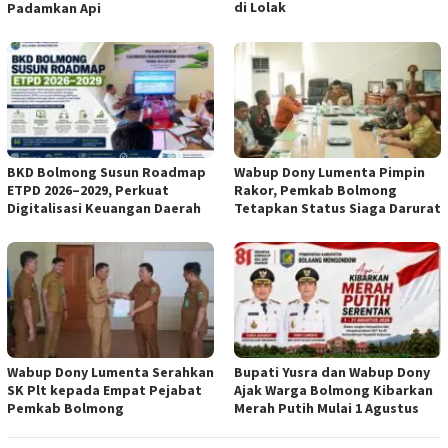
di Lolak
Padamkan Api
BKD Bolmong Susun Roadmap
Wabup Dony Lumenta Pimpin
ETPD 2026–2029, Perkuat
Rakor, Pemkab Bolmong
Digitalisasi Keuangan Daerah
Tetapkan Status Siaga Darurat
Wabup Dony Lumenta Serahkan
Bupati Yusra dan Wabup Dony
SK Plt kepada Empat Pejabat
Ajak Warga Bolmong Kibarkan
Pemkab Bolmong
Merah Putih Mulai 1 Agustus