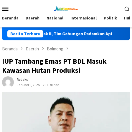
Loncat
Menu
ke
Mobile
konten
Beranda
Daerah
Nasional
Internasional
Politik
Huk
erjadi di Lolak II, Tim Gabungan Padamkan Api
Berita Terbaru
HKG PKK K
Beranda
Daerah
Bolmong
IUP Tambang Emas PT BDL Masuk
Kawasan Hutan Produksi
Redaksi
Januari 9, 2025
291 Dilihat