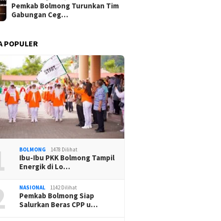
Pemkab Bolmong Turunkan Tim
Gabungan Ceg…
A POPULER
1
BOLMONG
1478 Dilihat
Ibu-Ibu PKK Bolmong Tampil
Energik di Lo…
2
NASIONAL
1142 Dilihat
Pemkab Bolmong Siap
Salurkan Beras CPP u…