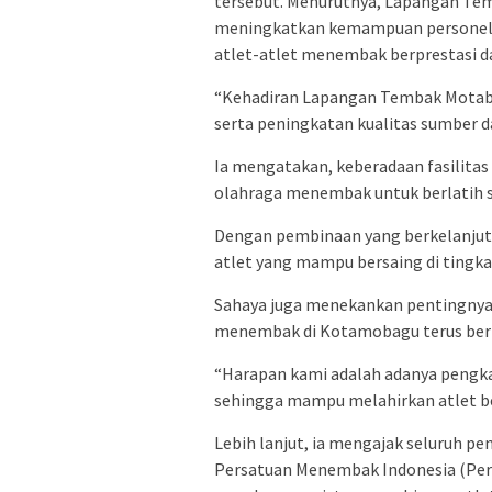
tersebut. Menurutnya, Lapangan Tem
meningkatkan kemampuan personel k
atlet-atlet menembak berprestasi 
“Kehadiran Lapangan Tembak Motabi
serta peningkatan kualitas sumber d
Ia mengatakan, keberadaan fasilitas
olahraga menembak untuk berlatih s
Dengan pembinaan yang berkelanjut
atlet yang mampu bersaing di tingkat
Sahaya juga menekankan pentingnya p
menembak di Kotamobagu terus be
“Harapan kami adalah adanya pengkad
sehingga mampu melahirkan atlet be
Lebih lanjut, ia mengajak seluruh 
Persatuan Menembak Indonesia (Perb