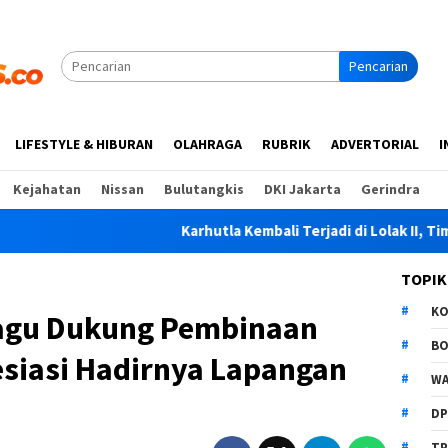
Pencarian
LIFESTYLE & HIBURAN
OLAHRAGA
RUBRIK
ADVERTORIAL
I
Kejahatan
Nissan
Bulutangkis
DKI Jakarta
Gerindra
Karhutla Kembali Terjadi di Lolak II, Tim Gabung
TOPIK
K
gu Dukung Pembinaan
B
esiasi Hadirnya Lapangan
WA
D
TP