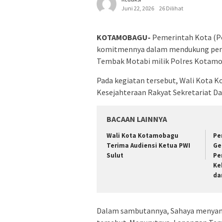
Juni 22, 2026
26 Dilihat
KOTAMOBAGU-
Pemerintah Kota (
komitmennya dalam mendukung pen
Tembak Motabi milik Polres Kotamob
Pada kegiatan tersebut, Wali Kota 
Kesejahteraan Rakyat Sekretariat D
BACAAN LAINNYA
Wali Kota Kotamobagu
Pe
Terima Audiensi Ketua PWI
Ge
Sulut
Pe
Ke
da
Dalam sambutannya, Sahaya menyampa