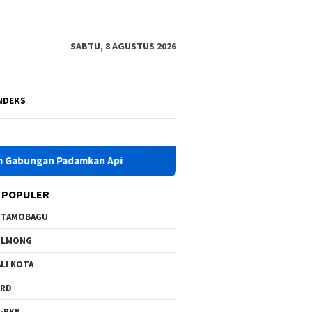
SABTU, 8 AGUSTUS 2026
NDEKS
an Padamkan Api
HKG PKK Ke-54, Bupati Yusra Instruksik
 POPULER
OTAMOBAGU
OLMONG
LI KOTA
PRD
-PKK