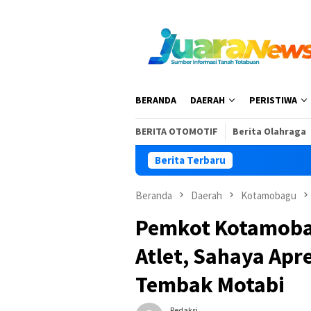
Loncat
ke
konten
BERANDA
DAERAH
PERISTIWA
BERITA OTOMOTIF
Berita Olahraga
Berita Terbaru
Beranda
Daerah
Kotamobagu
Pemkot Kotamoba
Atlet, Sahaya Apr
Tembak Motabi
Redaksi