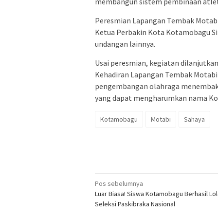
membangun sistem pembinaan atlet
Peresmian Lapangan Tembak Motabi 
Ketua Perbakin Kota Kotamobagu Sit
undangan lainnya.
Usai peresmian, kegiatan dilanjutka
Kehadiran Lapangan Tembak Motabi 
pengembangan olahraga menembak se
yang dapat mengharumkan nama Kota
Kotamobagu
Motabi
Sahaya
Navigasi
Pos sebelumnya
Luar Biasa! Siswa Kotamobagu Berhasil Lo
pos
Seleksi Paskibraka Nasional