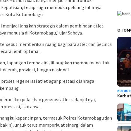
bak Motabi tidak hanya menjadi sarana untuk
epolisian, tetapi juga membuka peluang lahirnya
dari Kota Kotamobagu.
 menjadi langkah strategis dalam pembinaan atlet
OTOM
aya manusia di Kotamobagu,” ujar Sahaya.
 tersebut memberikan ruang bagi para atlet dan pecinta
ecara lebih optimal.
an, lapangan tembak ini diharapkan mampu mencetak
 daerah, provinsi, hingga nasional.
roses regenerasi atlet agar prestasi olahraga
rkembang.
BOLMON
Karhutl
eran dan pelatihan generasi atlet selanjutnya,
rprestasi,” katanya.
pemangku kepentingan, termasuk Polres Kotamobagu dan
akin), untuk terus memperkuat sinergi dalam