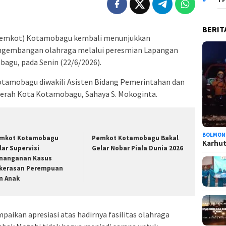
BERIT
Pemkot) Kotamobagu kembali menunjukkan
gembangan olahraga melalui peresmian Lapangan
agu, pada Senin (22/6/2026).
Kotamobagu diwakili Asisten Bidang Pemerintahan dan
aerah Kota Kotamobagu, Sahaya S. Mokoginta.
BOLMON
mkot Kotamobagu
Pemkot Kotamobagu Bakal
Karhutl
lar Supervisi
Gelar Nobar Piala Dunia 2026
nanganan Kasus
kerasan Perempuan
n Anak
ikan apresiasi atas hadirnya fasilitas olahraga