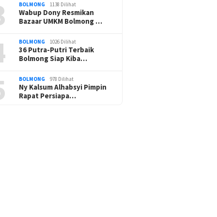
3
BOLMONG
1138 Dilihat
Wabup Dony Resmikan
Bazaar UMKM Bolmong …
4
BOLMONG
1026 Dilihat
36 Putra-Putri Terbaik
Bolmong Siap Kiba…
5
BOLMONG
978 Dilihat
Ny Kalsum Alhabsyi Pimpin
Rapat Persiapa…