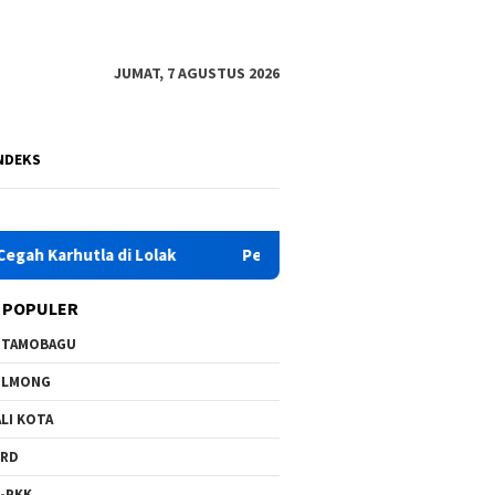
JUMAT, 7 AGUSTUS 2026
NDEKS
tla di Lolak
Pemkab Bolmong Raih Nilai Tertinggi Penil
 POPULER
OTAMOBAGU
OLMONG
LI KOTA
PRD
-PKK