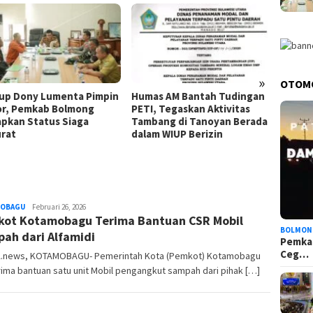
»
OTOM
p Dony Lumenta Pimpin
Humas AM Bantah Tudingan
Wabup
r, Pemkab Bolmong
PETI, Tegaskan Aktivitas
Serahk
pkan Status Siaga
Tambang di Tanoyan Berada
Empat
rat
dalam WIUP Berizin
Bolmo
OBAGU
redaksi
Februari 26, 2026
ot Kotamobagu Terima Bantuan CSR Mobil
BOLMON
ah dari Alfamidi
Pemka
Ceg…
.news, KOTAMOBAGU- Pemerintah Kota (Pemkot) Kotamobagu
ma bantuan satu unit Mobil pengangkut sampah dari pihak […]