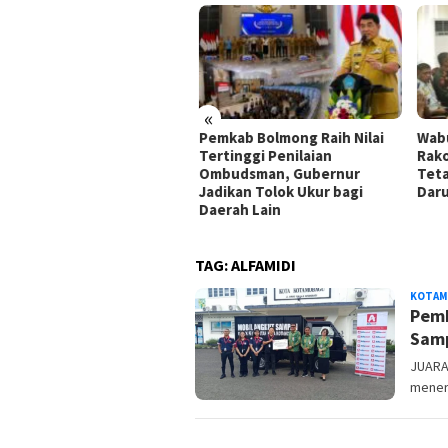
«
Pemkab Bolmong Raih Nilai
Wabu
mkab Bolmong Turunkan
Tertinggi Penilaian
Rako
m Gabungan Cegah
Ombudsman, Gubernur
Teta
hutla di Lolak
Jadikan Tolok Ukur bagi
Daru
Daerah Lain
TAG:
ALFAMIDI
KOTAM
Pemk
Samp
JUARA
meneri