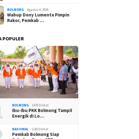
BOLMONG
Agustus 4, 2026
Wabup Dony Lumenta Pimpin
Rakor, Pemkab …
A POPULER
1
BOLMONG
1476 Dilihat
Ibu-Ibu PKK Bolmong Tampil
Energik di Lo…
2
NASIONAL
1140 Dilihat
Pemkab Bolmong Siap