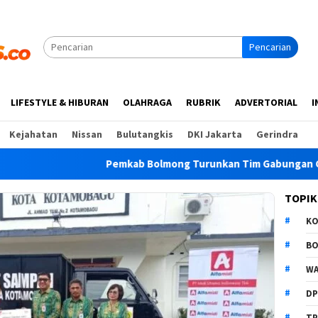
Pencarian
LIFESTYLE & HIBURAN
OLAHRAGA
RUBRIK
ADVERTORIAL
I
Kejahatan
Nissan
Bulutangkis
DKI Jakarta
Gerindra
Pemkab Bolmong Turunkan Tim Gabungan Cegah Karhu
TOPIK
K
B
WA
D
TP