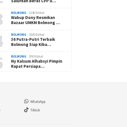
Salurkan Beras CPP u…
3
BOLMONG
1138 Dilihat
Wabup Dony Resmikan
Bazaar UMKM Bolmong …
4
BOLMONG
1025 Dilihat
36 Putra-Putri Terbaik
Bolmong Siap Kiba…
5
BOLMONG
976 Dilihat
Ny Kalsum Alhabsyi Pimpin
Rapat Persiapa…
WhatsApp
e
Tiktok