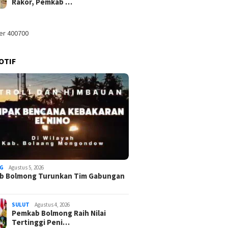
Rakor, Pemkab …
OTIF
 Dony Lumenta
Pemkab 
Pemkab Bolmong Turunkan
an SK Plt kepada
Tertingg
Tim Gabungan Cegah
 Pejabat Pemkab
Ombuds
Karhutla di Lolak
ng
Jadikan
Daerah 
G
Agustus 5, 2026
b Bolmong Turunkan Tim Gabungan
SULUT
Agustus 4, 2026
Pemkab Bolmong Raih Nilai
Tertinggi Peni…