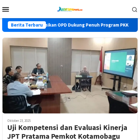
Loncat
Menu
ke
Mobile
konten
 Yusra Instruksikan OPD Dukung Penuh Program PKK
Berita Terbaru
Pem
Oktober 23, 2025
Uji Kompetensi dan Evaluasi Kinerja
JPT Pratama Pemkot Kotamobagu