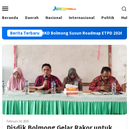
Loncat
Menu
ke
Mobile
konten
Beranda
Daerah
Nasional
Internasional
Politik
Huk
Lolak
Berita Terbaru
BKD Bolmong Susun Roadmap ETPD 2026–2029, Perku
Februari 14, 2025
Disdik Bolmong Gelar Rakor untuk