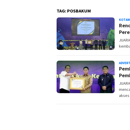
TAG:
POSBAKUM
KOTAM
Rend
Pere
JUARA
kembal
ADVER
Pemk
Pemb
JUARA
mencat
akses 