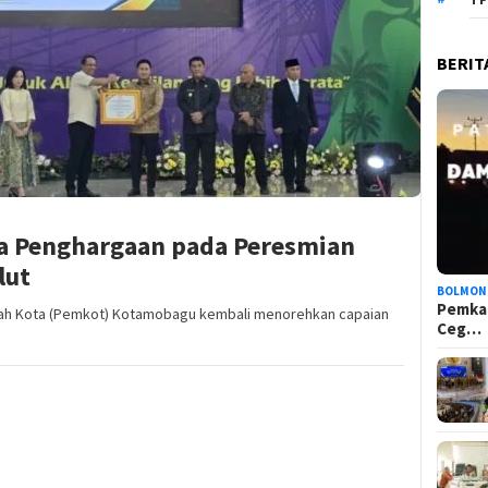
BERIT
a Penghargaan pada Peresmian
lut
BOLMON
Pemka
h Kota (Pemkot) Kotamobagu kembali menorehkan capaian
Ceg…