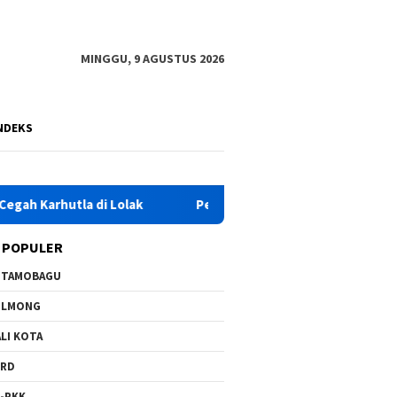
MINGGU, 9 AGUSTUS 2026
NDEKS
tla di Lolak
Pemkab Bolmong Raih Nilai Tertinggi Penil
 POPULER
OTAMOBAGU
OLMONG
LI KOTA
PRD
-PKK