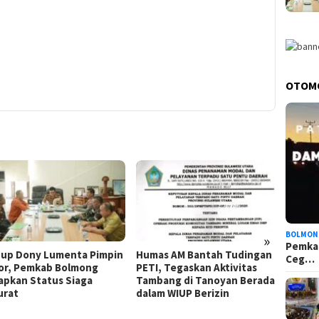
OTOM
BOLMON
»
Pemka
p Dony Lumenta Pimpin
Humas AM Bantah Tudingan
Wabup
Ceg…
r, Pemkab Bolmong
PETI, Tegaskan Aktivitas
Serahk
pkan Status Siaga
Tambang di Tanoyan Berada
Empat
rat
dalam WIUP Berizin
Bolmo