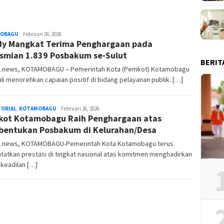
OBAGU
redaksi
Februari 26, 2026
y Mangkat Terima Penghargaan pada
smian 1.839 Posbakum se-Sulut
BERIT
.news, KOTAMOBAGU – Pemerintah Kota (Pemkot) Kotamobagu
i menorehkan capaian positif di bidang pelayanan publik. […]
TORIAL
,
KOTAMOBAGU
redaksi
Februari 26, 2026
ot Kotamobagu Raih Penghargaan atas
entukan Posbakum di Kelurahan/Desa
.news, KOTAMOBAGU-Pemerintah Kota Kotamobagu terus
atkan prestasi di tingkat nasional atas komitmen menghadirkan
keadilan […]