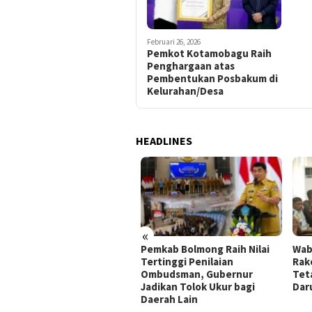
Februari 26, 2026
Pemkot Kotamobagu Raih
Penghargaan atas
Pembentukan Posbakum di
Kelurahan/Desa
HEADLINES
«
Pemkab Bolmong Raih Nilai
Wabu
mkab Bolmong Turunkan
Tertinggi Penilaian
Rako
m Gabungan Cegah
Ombudsman, Gubernur
Teta
hutla di Lolak
Jadikan Tolok Ukur bagi
Daru
Daerah Lain