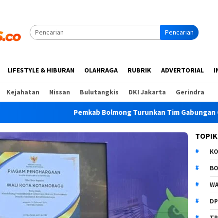
Pencarian
LIFESTYLE & HIBURAN
OLAHRAGA
RUBRIK
ADVERTORIAL
I
Kejahatan
Nissan
Bulutangkis
DKI Jakarta
Gerindra
Pemkab Bolmong Turunkan Tim Gabungan Cegah Karhu
TOPIK
K
B
WA
D
TP