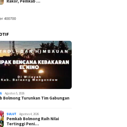
Rakor, Pemkab …
OTIF
G
Agustus 5, 2026
b Bolmong Turunkan Tim Gabungan
 Dony Lumenta
Pemkab 
Pemkab Bolmong Turunkan
an SK Plt kepada
Tertingg
Tim Gabungan Cegah
 Pejabat Pemkab
Ombuds
Karhutla di Lolak
SULUT
Agustus 4, 2026
ng
Jadikan
Pemkab Bolmong Raih Nilai
Daerah 
Tertinggi Peni…