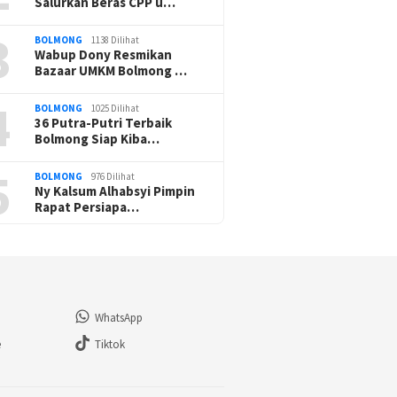
Salurkan Beras CPP u…
3
BOLMONG
1138 Dilihat
Wabup Dony Resmikan
Bazaar UMKM Bolmong …
4
BOLMONG
1025 Dilihat
36 Putra-Putri Terbaik
Bolmong Siap Kiba…
5
BOLMONG
976 Dilihat
Ny Kalsum Alhabsyi Pimpin
Rapat Persiapa…
WhatsApp
e
Tiktok