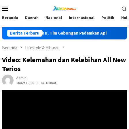
Loncat
Menu
ke
Mobile
konten
Beranda
Daerah
Nasional
Internasional
Politik
Huk
Terjadi di Lolak II, Tim Gabungan Padamkan Api
Berita Terbaru
HKG PKK K
Beranda
Lifestyle & Hiburan
Video: Kelemahan dan Kelebihan All New
Terios
Admin
Maret 16, 2019
143 Dilihat