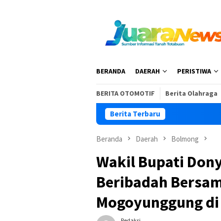
Loncat
ke
konten
BERANDA
DAERAH
PERISTIWA
BERITA OTOMOTIF
Berita Olahraga
Berita Terbaru
Buka
Beranda
Daerah
Bolmong
Wakil Bupati Dony
Beribadah Bersa
Mogoyunggung di
Redaksi