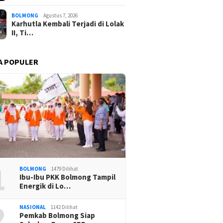
BOLMONG
Agustus 7, 2026
Karhutla Kembali Terjadi di Lolak
II, Ti…
A POPULER
1
BOLMONG
1479 Dilihat
Ibu-Ibu PKK Bolmong Tampil
Energik di Lo…
2
NASIONAL
1142 Dilihat
Pemkab Bolmong Siap