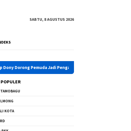
SABTU, 8 AGUSTUS 2026
NDEKS
adi Pengawal Pembangunan Daerah
Jadi Pemateri Tunas 
 POPULER
OTAMOBAGU
OLMONG
LI KOTA
PRD
-PKK