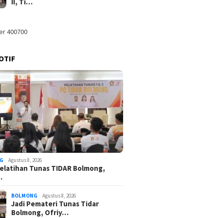
II, Ti…
OTIF
G
Agustus 8, 2026
elatihan Tunas TIDAR Bolmong,
…
BOLMONG
Agustus 8, 2026
Jadi Pemateri Tunas Tidar
Bolmong, Ofriy…