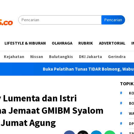
Pencarian
LIFESTYLE & HIBURAN
OLAHRAGA
RUBRIK
ADVERTORIAL
I
Kejahatan
Nissan
Bulutangkis
DKI Jakarta
Gerindra
 Pelatihan Tunas TIDAR Bolmong, Wabup Dony Dorong Pemuda J
TOPIK
K
 Lumenta dan Istri
B
ma Jemaat GMIBM Syalom
WA
 Jumat Agung
D
TP