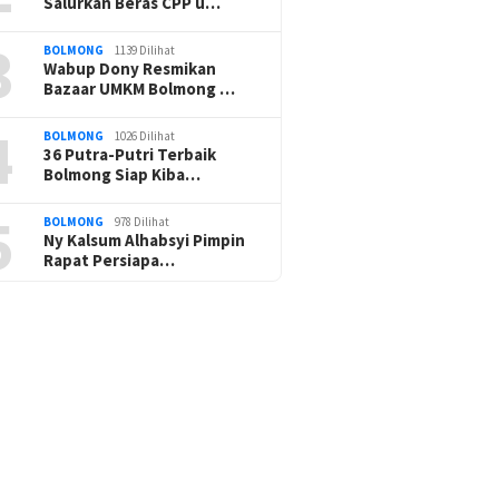
Salurkan Beras CPP u…
3
BOLMONG
1139 Dilihat
Wabup Dony Resmikan
Bazaar UMKM Bolmong …
4
BOLMONG
1026 Dilihat
36 Putra-Putri Terbaik
Bolmong Siap Kiba…
5
BOLMONG
978 Dilihat
Ny Kalsum Alhabsyi Pimpin
Rapat Persiapa…