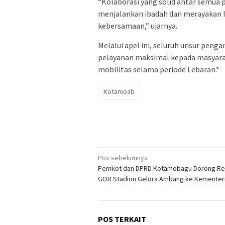
“Kolaborasi yang solid antar semua 
menjalankan ibadah dan merayakan I
kebersamaan,” ujarnya.
Melalui apel ini, seluruh unsur pe
pelayanan maksimal kepada masyara
mobilitas selama periode Lebaran.*
Kotamoab
Navigasi
Pos sebelumnya
Pemkot dan DPRD Kotamobagu Dorong Rea
pos
GOR Stadion Gelora Ambang ke Kementer
POS TERKAIT