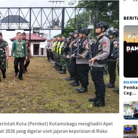
BERIT
BOLMON
Pemka
Ceg…
rintah Kota (Pemkot) Kotamobagu menghadiri Apel
 2026 yang digelar oleh jajaran kepolisian di Mako