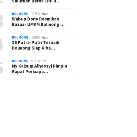
Salurkan Beras CPP u…
3
BOLMONG
1138 Dilihat
Wabup Dony Resmikan
Bazaar UMKM Bolmong …
4
BOLMONG
1025 Dilihat
36 Putra-Putri Terbaik
Bolmong Siap Kiba…
5
BOLMONG
977 Dilihat
Ny Kalsum Alhabsyi Pimpin
Rapat Persiapa…