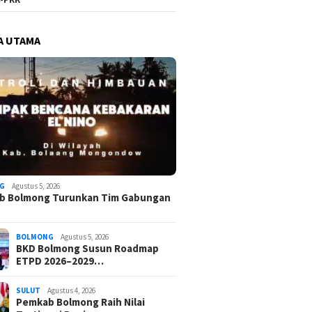
A UTAMA
G
Agustus 5, 2026
b Bolmong Turunkan Tim Gabungan
BOLMONG
Agustus 5, 2026
BKD Bolmong Susun Roadmap
ETPD 2026–2029…
SULUT
Agustus 4, 2026
Pemkab Bolmong Raih Nilai