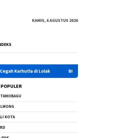
KAMIS, 6 AGUSTUS 2026
NDEKS
a di Lolak
BKD Bolmong Susun Roadmap ETPD 2026–2029,
 POPULER
OTAMOBAGU
OLMONG
LI KOTA
PRD
-PKK