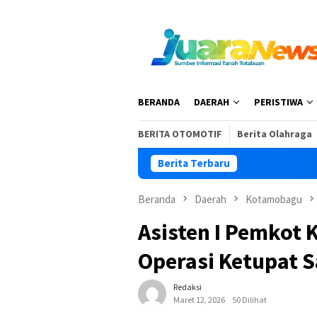
Loncat
ke
konten
BERANDA
DAERAH
PERISTIWA
BERITA OTOMOTIF
Berita Olahraga
Berita Terbaru
Beranda
Daerah
Kotamobagu
Asisten I Pemkot 
Operasi Ketupat 
Redaksi
Maret 12, 2026
50 Dilihat