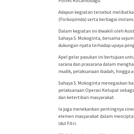
Polres Kotamobagu.
Adapun kegiatan tersebut melibatka
(Forkopimda) serta berbagai instansi
Dalam kegiatan ini diwakili oleh As
Sahaya S. Mokoginta, bersama sejum
dukungan nyata terhadap upaya pe
Apel gelar pasukan ini bertujuan un
sarana dan prasarana dalam menghada
mudik, pelaksanaan ibadah, hingga ar
Sahaya S. Mokoginta menegaskan 
pelaksanaan Operasi Ketupat sebaga
dan ketertiban masyarakat.
Ia juga menekankan pentingnya siner
elemen masyarakat dalam mencipta
Idul Fitri.