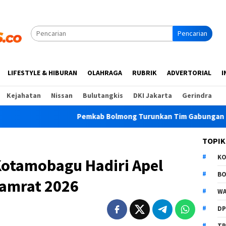
Pencarian
LIFESTYLE & HIBURAN
OLAHRAGA
RUBRIK
ADVERTORIAL
I
Kejahatan
Nissan
Bulutangkis
DKI Jakarta
Gerindra
Pemkab Bolmong Turunkan Tim Gabungan Cegah Karhutl
TOPIK
K
Kotamobagu Hadiri Apel
B
Samrat 2026
WA
D
TP