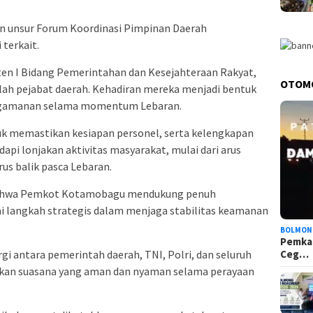
n unsur Forum Koordinasi Pimpinan Daerah
 terkait.
isten I Bidang Pemerintahan dan Kesejahteraan Rakyat,
OTOM
lah pejabat daerah. Kehadiran mereka menjadi bentuk
ngamanan selama momentum Lebaran.
tuk memastikan kesiapan personel, serta kelengkapan
pi lonjakan aktivitas masyarakat, mulai dari arus
us balik pasca Lebaran.
bahwa Pemkot Kotamobagu mendukung penuh
i langkah strategis dalam menjaga stabilitas keamanan
BOLMON
Pemka
Ceg…
gi antara pemerintah daerah, TNI, Polri, dan seluruh
kan suasana yang aman dan nyaman selama perayaan