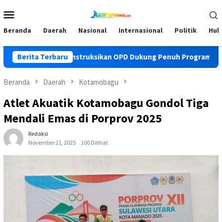
Loncat
Menu
ke
Mobile
konten
Beranda
Daerah
Nasional
Internasional
Politik
Huk
pati Yusra Instruksikan OPD Dukung Penuh Program PKK
Berita Terbaru
Beranda
Daerah
Kotamobagu
Atlet Akuatik Kotamobagu Gondol Tiga
Mendali Emas di Porprov 2025
Redaksi
November 21, 2025
100 Dilihat