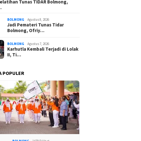
elatihan Tunas TIDAR Bolmong,
…
BOLMONG
Agustus 8, 2026
Jadi Pemateri Tunas Tidar
Bolmong, Ofriy…
BOLMONG
Agustus 7, 2026
Karhutla Kembali Terjadi di Lolak
II, Ti…
A POPULER
BOLMONG
1479 Dilihat