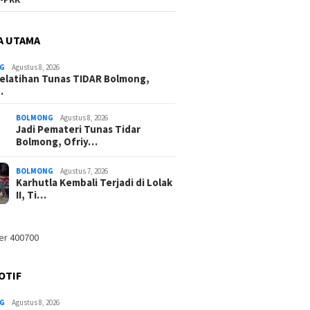
A UTAMA
G
Agustus 8, 2026
elatihan Tunas TIDAR Bolmong,
…
BOLMONG
Agustus 8, 2026
Jadi Pemateri Tunas Tidar
Bolmong, Ofriy…
BOLMONG
Agustus 7, 2026
Karhutla Kembali Terjadi di Lolak
II, Ti…
OTIF
G
Agustus 8, 2026