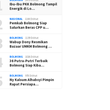
1
Ibu-Ibu PKK Bolmong Tampil
Energik di Lo…
2
NASIONAL
1144 Dilihat
Pemkab Bolmong Siap
Salurkan Beras CPP u…
3
BOLMONG
1139 Dilihat
Wabup Dony Resmikan
Bazaar UMKM Bolmong …
4
BOLMONG
1026 Dilihat
36 Putra-Putri Terbaik
Bolmong Siap Kiba…
5
BOLMONG
978 Dilihat
Ny Kalsum Alhabsyi Pimpin
Rapat Persiapa…