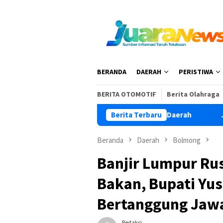
Loncat
ke
konten
BERANDA
DAERAH
PERISTIWA
BERITA OTOMOTIF
Berita Olahraga
ng Pemuda Jadi Pengawal Pembangunan Daerah
Berita Terbaru
Jadi Pema
Beranda
Daerah
Bolmong
Banjir Lumpur Rus
Bakan, Bupati Yu
Bertanggung Jaw
Redaksi