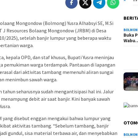
BERIT
olaang Mongondow (Bolmong) Yusra Alhabsyi SE, M.Si
T J Resources Bolaang Mongondow (JRBM) di Desa
BOLMON
Buka P
0/2025), setelah banjir lumpur yang beberapa waktu
Wabu
ertanian warga.
a, kepala OPD, dan staf khusus, Bupati Yusra meninjau
ngga pemukiman warga terdampak. Pantauan di lapangan
rasal dari aktivitas tambang memenuhi aliran sungai
dan menimbun sawah warga.
tahun seharusnya sudah mengantisipasi hal ini. Jalur
 menampung debit air saat banjir. Kini banyak sawah
Yusra.
BM yang disebut enggan mengakui bahwa lumpur yang
OTOM
ibat aktivitas tambang. “Sebelum tambang, banjir
adi gundul, sisa material terbawa air, dan menyebabkan
BOLMON