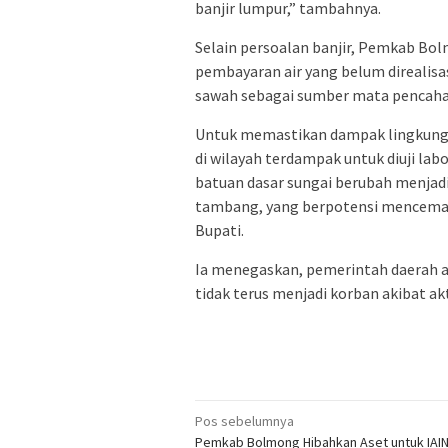
banjir lumpur,” tambahnya.
Selain persoalan banjir, Pemkab Bol
pembayaran air yang belum direalis
sawah sebagai sumber mata pencaha
Untuk memastikan dampak lingkung
di wilayah terdampak untuk diuji lab
batuan dasar sungai berubah menjadi
tambang, yang berpotensi mencemar
Bupati.
Ia menegaskan, pemerintah daerah a
tidak terus menjadi korban akibat ak
Navigasi
Pos sebelumnya
Pemkab Bolmong Hibahkan Aset untuk IAI