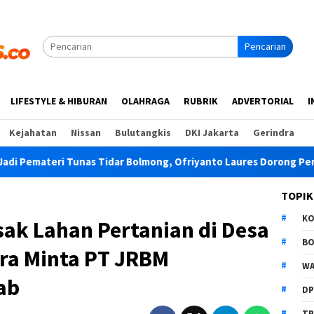
Pencarian
LIFESTYLE & HIBURAN
OLAHRAGA
RUBRIK
ADVERTORIAL
I
Kejahatan
Nissan
Bulutangkis
DKI Jakarta
Gerindra
teri Tunas Tidar Bolmong, Ofriyanto Laures Dorong Pemuda Jadi 
TOPIK
K
ak Lahan Pertanian di Desa
B
sra Minta PT JRBM
WA
ab
D
TP