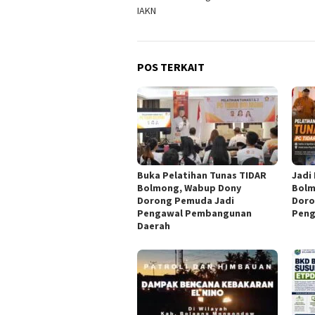
pos
IAKN
POS TERKAIT
Buka Pelatihan Tunas TIDAR
Jadi
Bolmong, Wabup Dony
Bolm
Dorong Pemuda Jadi
Doro
Pengawal Pembangunan
Peng
Daerah