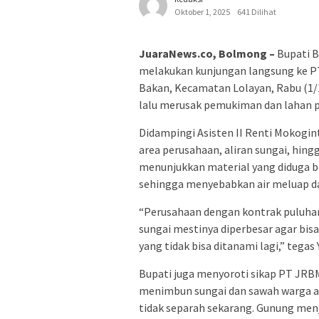
Oktober 1, 2025
641 Dilihat
JuaraNews.co, Bolmong –
Bupati B
melakukan kunjungan langsung ke P
Bakan, Kecamatan Lolayan, Rabu (1/1
lalu merusak pemukiman dan lahan p
Didampingi Asisten II Renti Mokogint
area perusahaan, aliran sungai, hi
menunjukkan material yang diduga be
sehingga menyebabkan air meluap 
“Perusahaan dengan kontrak puluhan 
sungai mestinya diperbesar agar bisa
yang tidak bisa ditanami lagi,” tegas 
Bupati juga menyoroti sikap PT JR
menimbun sungai dan sawah warga ak
tidak separah sekarang. Gunung menj