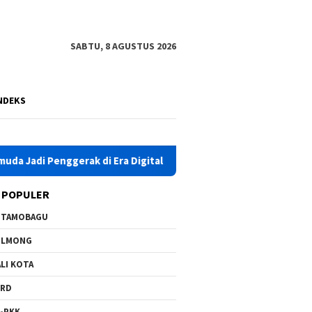
SABTU, 8 AGUSTUS 2026
NDEKS
Penggerak di Era Digital
Karhutla Kembali Terjadi di Lo
 POPULER
OTAMOBAGU
OLMONG
LI KOTA
PRD
-PKK