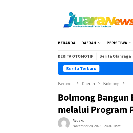
Loncat
ke
konten
BERANDA
DAERAH
PERISTIWA
BERITA OTOMOTIF
Berita Olahraga
Berita Terbaru
Beranda
Daerah
Bolmong
Bolmong Bangun B
melalui Program 
Redaksi
November 28, 2025
240 Dilihat