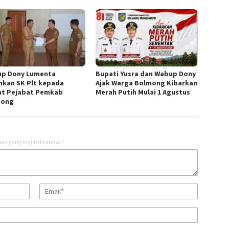
p Dony Lumenta
Bupati Yusra dan Wabup Dony
hkan SK Plt kepada
Ajak Warga Bolmong Kibarkan
t Pejabat Pemkab
Merah Putih Mulai 1 Agustus
mong
as yang wajib ditandai
*