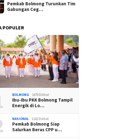
Pemkab Bolmong Turunkan Tim
Gabungan Ceg…
A POPULER
1
BOLMONG
1479 Dilihat
Ibu-Ibu PKK Bolmong Tampil
Energik di Lo…
2
NASIONAL
1142 Dilihat
Pemkab Bolmong Siap
Salurkan Beras CPP u…