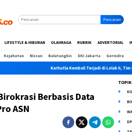
Pencarian
LIFESTYLE & HIBURAN
OLAHRAGA
RUBRIK
ADVERTORIAL
I
Kejahatan
Nissan
Bulutangkis
DKI Jakarta
Gerindra
Karhutla Kembali Terjadi di Lolak II, Tim Gabungan Padamkan
TOPIK
K
irokrasi Berbasis Data
B
Pro ASN
WA
D
TP