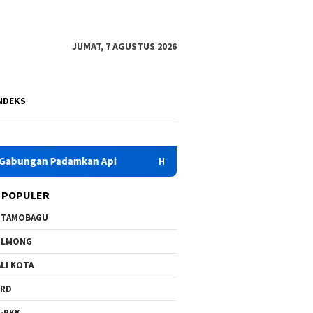
JUMAT, 7 AGUSTUS 2026
NDEKS
 Api
HKG PKK Ke-54, Bupati Yusra Instruksikan OPD Duk
 POPULER
OTAMOBAGU
OLMONG
LI KOTA
PRD
-PKK