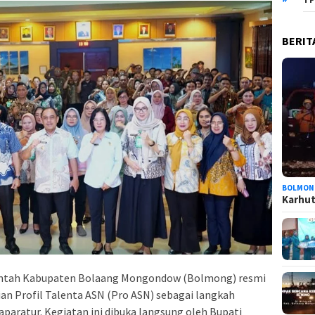
BERIT
BOLMON
Karhutl
tah Kabupaten Bolaang Mongondow (Bolmong) resmi
n Profil Talenta ASN (Pro ASN) sebagai langkah
paratur. Kegiatan ini dibuka langsung oleh Bupati