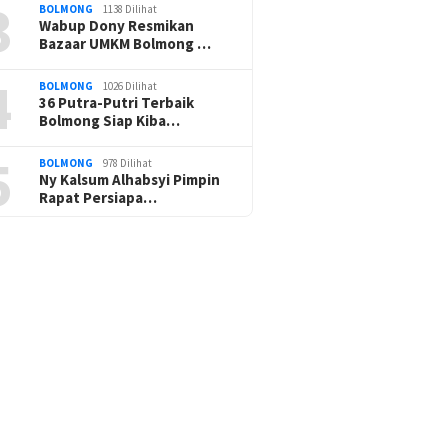
3
BOLMONG
1138 Dilihat
Wabup Dony Resmikan
Bazaar UMKM Bolmong …
4
BOLMONG
1026 Dilihat
36 Putra-Putri Terbaik
Bolmong Siap Kiba…
5
BOLMONG
978 Dilihat
Ny Kalsum Alhabsyi Pimpin
Rapat Persiapa…