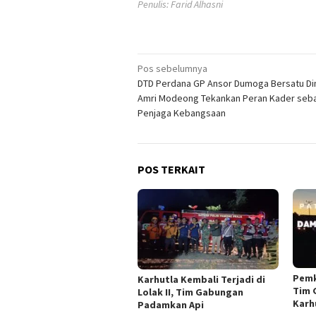
Penulis: Farid Alhasni
Navigasi
Pos sebelumnya
DTD Perdana GP Ansor Dumoga Bersatu Dim
pos
Amri Modeong Tekankan Peran Kader seb
Penjaga Kebangsaan
POS TERKAIT
Pemk
Karhutla Kembali Terjadi di
Tim 
Lolak II, Tim Gabungan
Karh
Padamkan Api