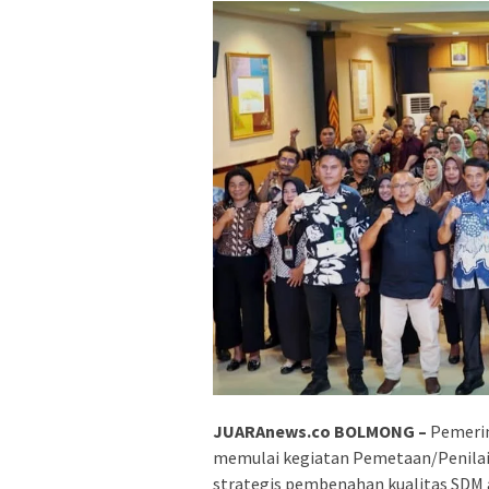
JUARAnews.co BOLMONG –
Pemerin
memulai kegiatan Pemetaan/Penilaia
strategis pembenahan kualitas SDM a