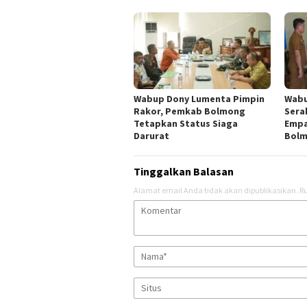
Wabup Dony Lumenta Pimpin
Wabu
Rakor, Pemkab Bolmong
Sera
Tetapkan Status Siaga
Empa
Darurat
Bol
Tinggalkan Balasan
Alamat email Anda tidak akan dipublikasikan.
Ru