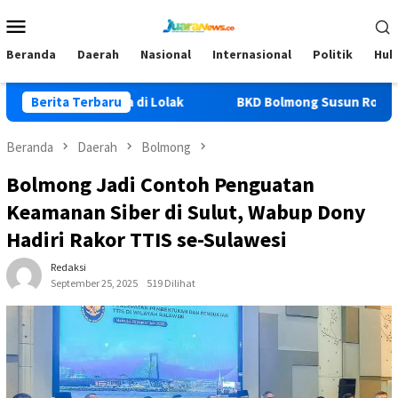
Loncat
Menu
ke
Mobile
konten
Beranda
Daerah
Nasional
Internasional
Politik
Huk
Karhutla di Lolak
Berita Terbaru
BKD Bolmong Susun Roadmap ETPD 202
Beranda
Daerah
Bolmong
Bolmong Jadi Contoh Penguatan
Keamanan Siber di Sulut, Wabup Dony
Hadiri Rakor TTIS se-Sulawesi
Redaksi
September 25, 2025
519 Dilihat