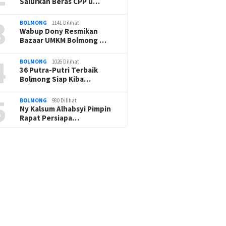
Salurkan Beras CPP u…
3
BOLMONG
1141 Dilihat
Wabup Dony Resmikan
Bazaar UMKM Bolmong …
4
BOLMONG
1026 Dilihat
36 Putra-Putri Terbaik
Bolmong Siap Kiba…
5
BOLMONG
980 Dilihat
Ny Kalsum Alhabsyi Pimpin
Rapat Persiapa…