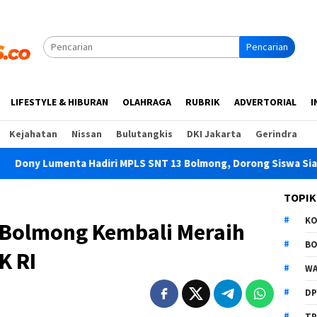
Pencarian
LIFESTYLE & HIBURAN
OLAHRAGA
RUBRIK
ADVERTORIAL
I
Kejahatan
Nissan
Bulutangkis
DKI Jakarta
Gerindra
MPLS SNT 13 Bolmong, Dorong Siswa Siap Menatap Masa Depan
TOPIK
K
 Bolmong Kembali Meraih
B
K RI
WA
D
TP