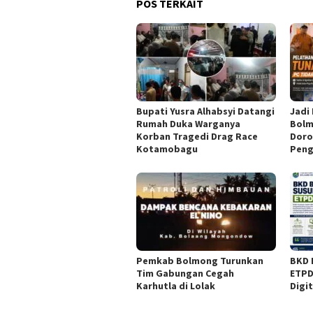
POS TERKAIT
Bupati Yusra Alhabsyi Datangi
Jadi
Rumah Duka Warganya
Bolm
Korban Tragedi Drag Race
Doro
Kotamobagu
Peng
Pemkab Bolmong Turunkan
BKD 
Tim Gabungan Cegah
ETPD
Karhutla di Lolak
Digi