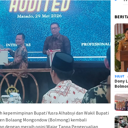
BERIT
SULUT
Dony L
Bolmo
h kepemimpinan Bupati Yusra Alhabsyi dan Wakil Bupati
ten Bolaang Mongondow (Bolmong) kembali
 dengan meraih opini Wajar Tanpa Pengecualian