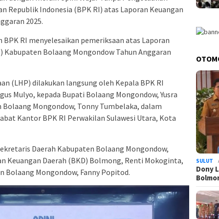
n Republik Indonesia (BPK RI) atas Laporan Keuangan
ggaran 2025.
ah BPK RI menyelesaikan pemeriksaan atas Laporan
D) Kabupaten Bolaang Mongondow Tahun Anggaran
OTOM
an (LHP) dilakukan langsung oleh Kepala BPK RI
gus Mulyo
, kepada Bupati Bolaang Mongondow,
Yusra
en Bolaang Mongondow,
Tonny Tumbelaka
, dalam
labat Kantor BPK RI Perwakilan Sulawesi Utara, Kota
 Sekretaris Daerah Kabupaten Bolaang Mongondow,
dan Keuangan Daerah (BKD) Bolmong,
Renti Mokoginta
,
SULUT
Dony L
ten Bolaang Mongondow,
Fanny Popitod
.
Bolmo