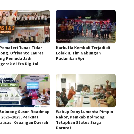
 Pemateri Tunas Tidar
Karhutla Kembali Terjadi di
ong, Ofriyanto Laures
Lolak II, Tim Gabungan
ng Pemuda Jadi
Padamkan Api
gerak di Era Digital
Bolmong Susun Roadmap
Wabup Dony Lumenta Pimpin
 2026–2029, Perkuat
Rakor, Pemkab Bolmong
talisasi Keuangan Daerah
Tetapkan Status Siaga
Darurat