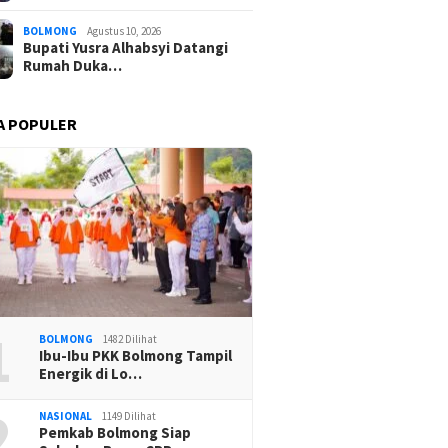
BOLMONG
Agustus 10, 2026
Bupati Yusra Alhabsyi Datangi
Rumah Duka…
A POPULER
1
BOLMONG
1482 Dilihat
Ibu-Ibu PKK Bolmong Tampil
Energik di Lo…
2
NASIONAL
1149 Dilihat
Pemkab Bolmong Siap