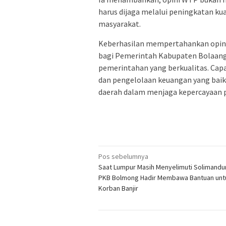
harus dijaga melalui peningkatan k
masyarakat.
Keberhasilan mempertahankan opini
bagi Pemerintah Kabupaten Bolaan
pemerintahan yang berkualitas. Capa
dan pengelolaan keuangan yang baik
daerah dalam menjaga kepercayaan pu
Navigasi
Pos sebelumnya
Saat Lumpur Masih Menyelimuti Solimandu
pos
PKB Bolmong Hadir Membawa Bantuan unt
Korban Banjir