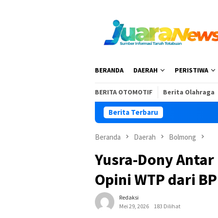
Loncat
ke
konten
BERANDA
DAERAH
PERISTIWA
BERITA OTOMOTIF
Berita Olahraga
Berita Terbaru
Dony Lumenta Hadiri 
Beranda
Daerah
Bolmong
Yusra-Dony Antar
Opini WTP dari BP
Redaksi
Mei 29, 2026
183 Dilihat