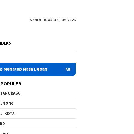
SENIN, 10 AGUSTUS 2026
NDEKS
Kadis Pendidikan Bolmong Irlansyah Mokodompit Hadiri MP
 POPULER
OTAMOBAGU
OLMONG
LI KOTA
PRD
-PKK