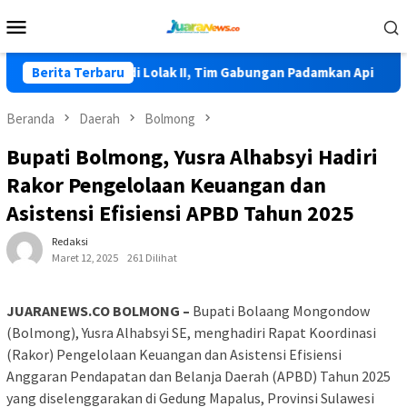
Loncat
Menu
ke
Mobile
konten
bali Terjadi di Lolak II, Tim Gabungan Padamkan Api
Berita Terbaru
HKG 
Beranda
Daerah
Bolmong
Bupati Bolmong, Yusra Alhabsyi Hadiri
Rakor Pengelolaan Keuangan dan
Asistensi Efisiensi APBD Tahun 2025
Redaksi
Maret 12, 2025
261 Dilihat
JUARANEWS.CO BOLMONG –
Bupati Bolaang Mongondow
(Bolmong), Yusra Alhabsyi SE, menghadiri Rapat Koordinasi
(Rakor) Pengelolaan Keuangan dan Asistensi Efisiensi
Anggaran Pendapatan dan Belanja Daerah (APBD) Tahun 2025
yang diselenggarakan di Gedung Mapalus, Provinsi Sulawesi