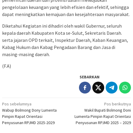
pemerintah daerah dan provinsi dalam mewujudkan
pengelolaan keuangan yang lebih efisien dan efektif, sehingga
dapat meningkatkan kemajuan dan kesejahteraan masyarakat.
Diketahui Kegiatan ini dihadiri oleh wakil Gubernur, seluruh
kepala daerah Kabupaten Kota se-Sulut, Sekretaris Daerah.
serta jajaran OPD terkait, Inspektur Daerah, Kaban Keuangan,
Kabag Hukum dan Kabag Pengadaan Barang dan Jasa di
masing-masing daerah.
(F.A)
SEBARKAN
Navigasi
Pos sebelumnya
Pos berikutnya
Wabup Bolmong Dony Lumenta
Wakil Bupati Bolmong Doni
pos
Pimpin Rapat Orientasi
Lumenta Pimpin Rapat Orientasi
Penyusunan RPJMD 2025-2029
Penyusunan RPJMD 2025 – 2029