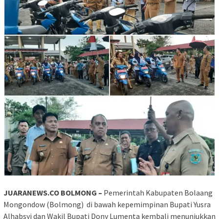
JUARANEWS.CO BOLMONG –
Pemerintah Kabupaten Bolaang
Mongondow (Bolmong)
di bawah kepemimpinan Bupati Yusra
Alhabsyi dan Wakil Bupati Dony Lumenta kembali menunjukkan