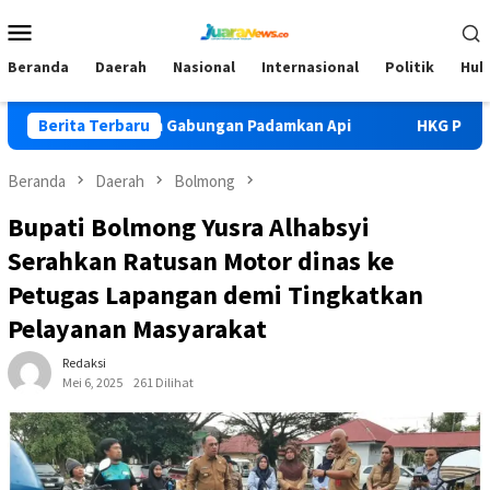
Loncat
Menu
ke
Mobile
konten
Beranda
Daerah
Nasional
Internasional
Politik
Huk
di Lolak II, Tim Gabungan Padamkan Api
Berita Terbaru
HKG PKK Ke-54, B
Beranda
Daerah
Bolmong
Bupati Bolmong Yusra Alhabsyi
Serahkan Ratusan Motor dinas ke
Petugas Lapangan demi Tingkatkan
Pelayanan Masyarakat
Redaksi
Mei 6, 2025
261 Dilihat