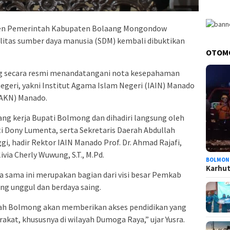
 Pemerintah Kabupaten Bolaang Mongondow
itas sumber daya manusia (SDM) kembali dibuktikan
OTOM
g secara resmi menandatangani nota kesepahaman
egeri, yakni Institut Agama Islam Negeri (IAIN) Manado
IAKN) Manado.
ng kerja Bupati Bolmong dan dihadiri langsung oleh
ti Dony Lumenta, serta Sekretaris Daerah Abdullah
gi, hadir Rektor IAIN Manado Prof. Dr. Ahmad Rajafi,
ivia Cherly Wuwung, S.T., M.Pd.
BOLMON
Karhutl
 sama ini merupakan bagian dari visi besar Pemkab
 unggul dan berdaya saing.
ayah Bolmong akan memberikan akses pendidikan yang
rakat, khususnya di wilayah Dumoga Raya,” ujar Yusra.