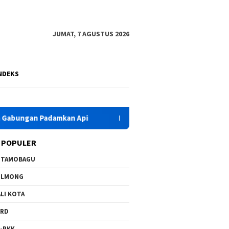
JUMAT, 7 AGUSTUS 2026
NDEKS
n Padamkan Api
HKG PKK Ke-54, Bupati Yusra Instruksika
 POPULER
OTAMOBAGU
OLMONG
LI KOTA
PRD
-PKK