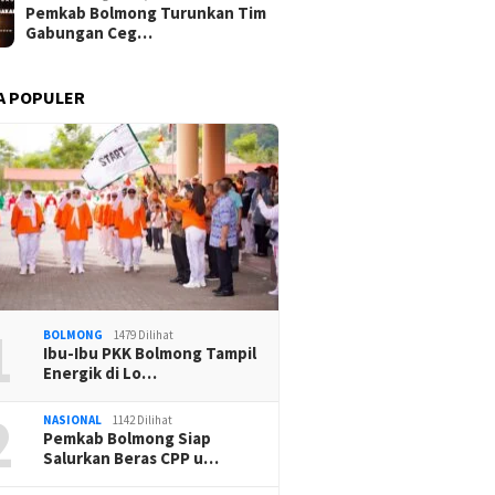
Pemkab Bolmong Turunkan Tim
Gabungan Ceg…
A POPULER
1
BOLMONG
1479 Dilihat
Ibu-Ibu PKK Bolmong Tampil
Energik di Lo…
2
NASIONAL
1142 Dilihat
Pemkab Bolmong Siap
Salurkan Beras CPP u…