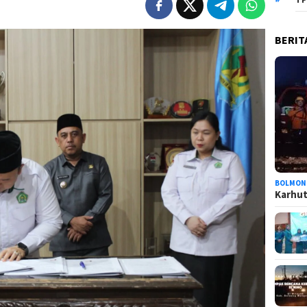
BERIT
BOLMON
Karhutl