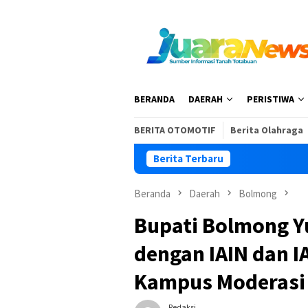
Loncat
ke
konten
BERANDA
DAERAH
PERISTIWA
BERITA OTOMOTIF
Berita Olahraga
Berita Terbaru
Beranda
Daerah
Bolmong
Bupati Bolmong Y
dengan IAIN dan 
Kampus Moderasi 
Redaksi