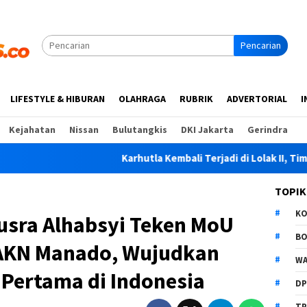
Pencarian
LIFESTYLE & HIBURAN
OLAHRAGA
RUBRIK
ADVERTORIAL
I
Kejahatan
Nissan
Bulutangkis
DKI Jakarta
Gerindra
Karhutla Kembali Terjadi di Lolak II, Tim Gabunga
TOPIK
K
usra Alhabsyi Teken MoU
B
IAKN Manado, Wujudkan
WA
Pertama di Indonesia
D
TP