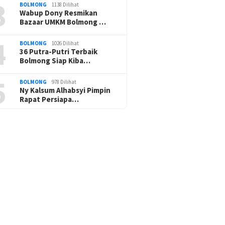
3
BOLMONG
1138 Dilihat
Wabup Dony Resmikan
Bazaar UMKM Bolmong …
4
BOLMONG
1026 Dilihat
36 Putra-Putri Terbaik
Bolmong Siap Kiba…
5
BOLMONG
978 Dilihat
Ny Kalsum Alhabsyi Pimpin
Rapat Persiapa…