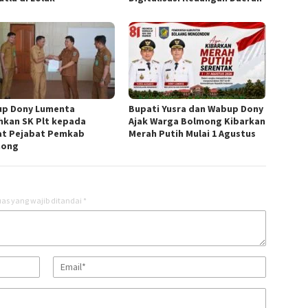
p Dony Lumenta
Bupati Yusra dan Wabup Dony
hkan SK Plt kepada
Ajak Warga Bolmong Kibarkan
t Pejabat Pemkab
Merah Putih Mulai 1 Agustus
mong
as yang wajib ditandai
*