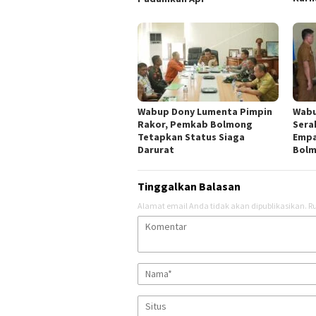
Wabup Dony Lumenta Pimpin
Wabu
Rakor, Pemkab Bolmong
Sera
Tetapkan Status Siaga
Empa
Darurat
Bol
Tinggalkan Balasan
Alamat email Anda tidak akan dipublikasikan.
Ru