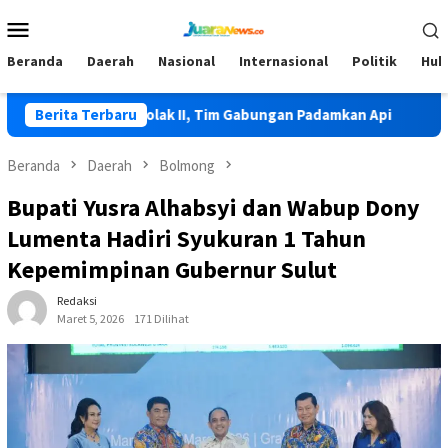
Loncat
Menu
ke
Mobile
konten
Beranda
Daerah
Nasional
Internasional
Politik
Huk
erjadi di Lolak II, Tim Gabungan Padamkan Api
Berita Terbaru
HKG PKK Ke
Beranda
Daerah
Bolmong
Bupati Yusra Alhabsyi dan Wabup Dony
Lumenta Hadiri Syukuran 1 Tahun
Kepemimpinan Gubernur Sulut
Redaksi
Maret 5, 2026
171 Dilihat