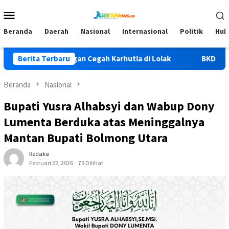
Loncat
Menu
ke
Mobile
konten
Beranda
Daerah
Nasional
Internasional
Politik
Huk
 Tim Gabungan Cegah Karhutla di Lolak
Berita Terbaru
BKD Bolmong Su
Beranda
Nasional
Bupati Yusra Alhabsyi dan Wabup Dony
Lumenta Berduka atas Meninggalnya
Mantan Bupati Bolmong Utara
Redaksi
Februari 22, 2026
79 Dilihat