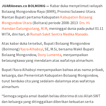
JUARAnews.co BOLMONG —
Kabar duka menyelimuti wilayah
Bolaang Mongondow Raya (BMR), Provinsi Sulawesi Utara.
Mantan Bupati pertama Kabupaten
Kabupaten Bolaang
Mongondow Utara
(Boltara) periode 2008-2013
Drs. Hi.
Hamdan Datungsolang, M.M
, meninggal dunia pada pukul 01.11
WITA, dini hari, di
Rumah Sakit Sentra Medika Manado
.
Atas kabar duka tersebut, Bupati Bolaang Mongondow
(Bolmong)
Yusra Alhabsyi
, SE, M.Si, bersama Wakil Bupati
Bolaang Mongondow,
Dony Lumenta
, menyampaikan
belasungkawa yang mendalam atas wafatnya almarhum.
Bupati Yusra Alhabsyi menyampaikan bahwa atas nama pribadi,
keluarga, dan Pemerintah Kabupaten Bolaang Mongondow,
turut berduka cita yang sedalam-dalamnya atas wafatnya
almarhum.
“Semoga segala amal ibadah beliau diterima di sisi Allah SWT
dan keluarga yang ditinggalkan diberikan kekuatan serta