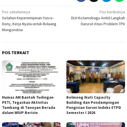
Navigasi
Pos sebelumnya
Pos berikutnya
Setahun Kepemimpinan Yusra–
DLH Kotamobagu Ambil Langkah
pos
Dony, Kerja Nyata untuk Bolaang
Darurat Atasi Problem TPA
Mongondow
POS TERKAIT
Humas AM Bantah Tudingan
Bolmong Ikuti Capacity
PETI, Tegaskan Aktivitas
Building dan Pendampingan
Tambang di Tanoyan Berada
Pengisian Survei Indeks ETPD
dalam WIUP Berizin
Semester I 2026