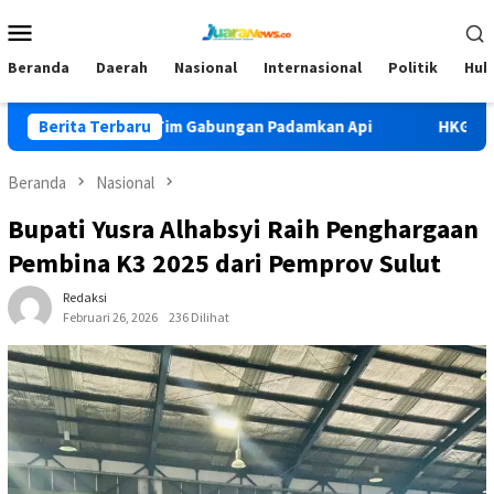
Loncat
Menu
ke
Mobile
konten
Beranda
Daerah
Nasional
Internasional
Politik
Huk
di Lolak II, Tim Gabungan Padamkan Api
Berita Terbaru
HKG PKK Ke-54, B
Beranda
Nasional
Bupati Yusra Alhabsyi Raih Penghargaan
Pembina K3 2025 dari Pemprov Sulut
Redaksi
Februari 26, 2026
236 Dilihat