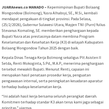
JUARAnews.co MANADO –
Kepemimpinan Bupati Bolaang
Mongondow (Bolmong), Yusra Alhabsyi, SE., M.Si., kembali
mendapat pengakuan di tingkat provinsi. Pada Selasa,
(25/2/2026), Gubernur Sulawesi Utara, Mayjen TNI (Purn) Yulius
Stevanus Komaling, SE. memberikan penghargaan kepada
Bupati Yusra atas prestasinya dalam membina Program
Keselamatan dan Kesehatan Kerja (K3) di wilayah Kabupaten
Bolaang Mongondow Tahun 2025 dengan baik.
Kepala Dinas Tenaga Kerja Bolmong sekaligus Plt Asisten II
Setda, Renti Mokoginta, S.Pd., M.A.P., menerima penghargaan
tersebut mewakili Bupati. Menurut Renti, capaian ini
merupakan hasil penataan prosedur kerja, penguatan
pengawasan internal, serta peningkatan kesadaran aparatur
terhadap budaya keselamatan kerja.
“Ini adalah hasil kerja bersama seluruh perangkat daerah.
Komitmen terhadap standar K3 akan terus kami jaga sebagai
prioritas,” ujarnya.