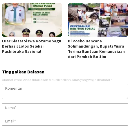
Luar Biasa! Siswa Kotamobagu
Di Posko Bencana
Berhasil Lolos Seleksi
Solimandungan, Bupati Yusra
Paskibraka Nasional
Terima Bantuan Kemanusiaan
dari Pemkab Boltim
Tinggalkan Balasan
Alamat email Anda tidak akan dipublikasikan.
Ruas yang wajib ditandai
*