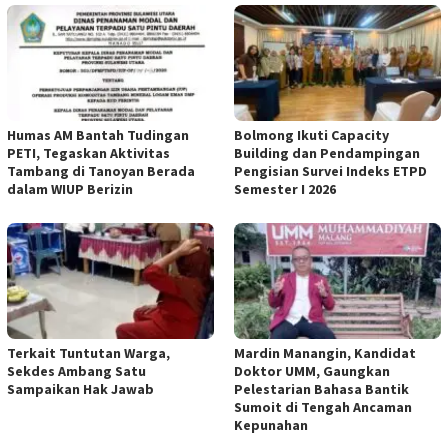
Humas AM Bantah Tudingan
Bolmong Ikuti Capacity
PETI, Tegaskan Aktivitas
Building dan Pendampingan
Tambang di Tanoyan Berada
Pengisian Survei Indeks ETPD
dalam WIUP Berizin
Semester I 2026
Terkait Tuntutan Warga,
Mardin Manangin, Kandidat
Sekdes Ambang Satu
Doktor UMM, Gaungkan
Sampaikan Hak Jawab
Pelestarian Bahasa Bantik
Sumoit di Tengah Ancaman
Kepunahan