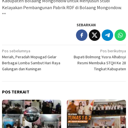
Kabupaten Bolaang Mongondow untuk Menyusun Studi
Kelayakan Pembangunan Pabrik RDF di Bolaang Mongondow.
**
SEBARKAN
Navigasi
Pos sebelumnya
Pos berikutnya
Meriah, Peradah Mopugad Gelar
Bupati Bolmong Yusra Alhabsyi
pos
Berbagai Lomba Sambut Hari Raya
Resmi Membuka STQH Ke 28
Galungan dan Kuningan
Tingkat Kabupaten
POS TERKAIT