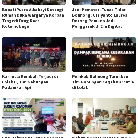
Bupati Yusra Alhabsyi Datangi
Jadi Pemateri Tunas Tidar
Rumah Duka Warganya Korban
Bolmong, Ofriyanto Laures
Tragedi Drag Race
Dorong Pemuda Jadi
Kotamobagu
Penggerak di Era Digital
Karhutla Kembali Terjadi di
Pemkab Bolmong Turunkan
Lolak II, Tim Gabungan
Tim Gabungan Cegah Karhutla
Padamkan Api
di Lolak