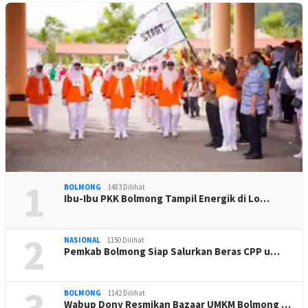
1
BOLMONG
1483 Dilihat
Ibu-Ibu PKK Bolmong Tampil Energik di Lo…
2
NASIONAL
1150 Dilihat
Pemkab Bolmong Siap Salurkan Beras CPP u…
3
BOLMONG
1142 Dilihat
Wabup Dony Resmikan Bazaar UMKM Bolmong …