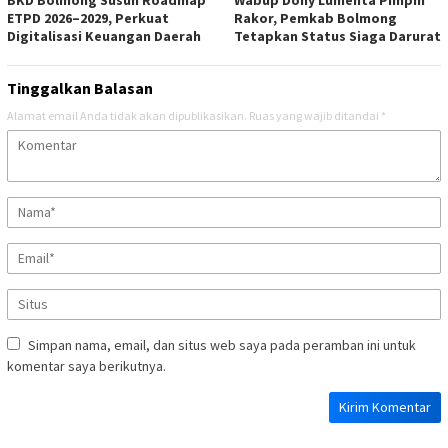
BKD Bolmong Susun Roadmap
Wabup Dony Lumenta Pimpin
ETPD 2026–2029, Perkuat
Rakor, Pemkab Bolmong
Digitalisasi Keuangan Daerah
Tetapkan Status Siaga Darurat
Tinggalkan Balasan
Alamat email Anda tidak akan dipublikasikan.
Ruas yang wajib ditandai
*
Simpan nama, email, dan situs web saya pada peramban ini untuk
komentar saya berikutnya.