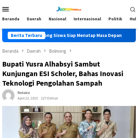
Loncat
Menu
ke
Mobile
konten
Beranda
Daerah
Nasional
Internasional
Politik
Huk
ong, Dorong Siswa Siap Menatap Masa Depan
Berita Terbaru
Kadis Pend
Beranda
Daerah
Bolmong
Bupati Yusra Alhabsyi Sambut
Kunjungan ESI Scholer, Bahas Inovasi
Teknologi Pengolahan Sampah
Redaksi
April 22, 2025
227 Dilihat