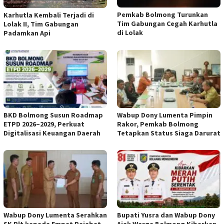
Pemkab Bolmong Turunkan
Karhutla Kembali Terjadi di
Tim Gabungan Cegah Karhutla
Lolak II, Tim Gabungan
di Lolak
Padamkan Api
BKD Bolmong Susun Roadmap
Wabup Dony Lumenta Pimpin
ETPD 2026–2029, Perkuat
Rakor, Pemkab Bolmong
Digitalisasi Keuangan Daerah
Tetapkan Status Siaga Darurat
Wabup Dony Lumenta Serahkan
Bupati Yusra dan Wabup Dony
SK Plt kepada Empat Pejabat
Ajak Warga Bolmong Kibarkan