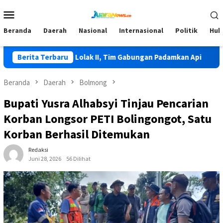
Loncat
Menu
ke
Mobile
konten
Beranda
Daerah
Nasional
Internasional
Politik
Huk
li Terjadi di Lolak II, Tim Gabungan Padamkan Api
Berita Terbaru
HKG PK
Beranda
Daerah
Bolmong
Bupati Yusra Alhabsyi Tinjau Pencarian
Korban Longsor PETI Bolingongot, Satu
Korban Berhasil Ditemukan
Redaksi
Juni 28, 2026
56 Dilihat