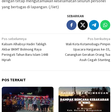
dengan tetap mengutamakan keselamatan seluruh personel
yang bertugas di lapangan. (/liet)
SEBARKAN
Navigasi
Pos sebelumnya
Pos berikutnya
Kalsum Alhabsyi Hadiri Tabligh
Wali Kota Kotamobagu Pimpin
pos
Akbar BKMT Bolmong Raya
Upacara Harganas ke-33,
Peringati Tahun Baru Islam 1448
Canangkan Gerakan Orang Tua
Hijriah
Asuh Cegah Stunting
POS TERKAIT