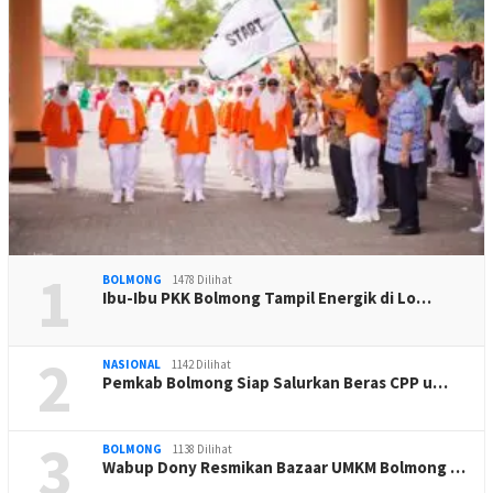
1
BOLMONG
1478 Dilihat
Ibu-Ibu PKK Bolmong Tampil Energik di Lo…
2
NASIONAL
1142 Dilihat
Pemkab Bolmong Siap Salurkan Beras CPP u…
3
BOLMONG
1138 Dilihat
Wabup Dony Resmikan Bazaar UMKM Bolmong …