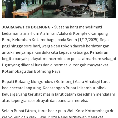
JUARAnews.co BOLMONG –
Suasana haru menyelimuti
kediaman almarhum Ali Imran Aduka di Komplek Kampung
Baru, Kelurahan Kotamobagu, pada Senin (1/12/2025). Sejak
pagi hingga sore hari, warga dan tokoh daerah berdatangan
untuk menyampaikan duka cita kepada keluarga. Kehadiran
begitu banyak pelayat mencerminkan posisi almarhum sebagai
figur yang dikenal luas dan dihormati di tengah masyarakat
Kotamobagu dan Bolmong Raya.
Bupati Bolaang Mongondow (Bolmong) Yusra Alhabsyi turut
hadir secara langsung. Kedatangan Bupati disambut pihak
keluarga yang terlihat masih larut dalam kesedihan mendalam
atas kepergian sosok ayah dan panutan mereka.
Selain Bupati Yusra, turut hadir pula Wali Kota Kotamobagu dr.
Weny Gaib dan Wakil Wali Kota Rendi Virgiawan Mangkat.