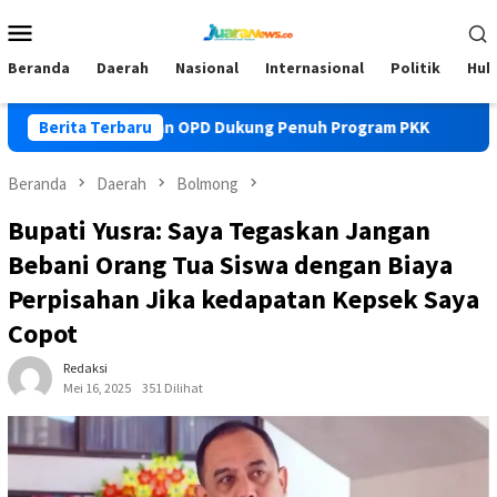
Loncat
Menu
ke
Mobile
konten
Beranda
Daerah
Nasional
Internasional
Politik
Huk
a Instruksikan OPD Dukung Penuh Program PKK
Berita Terbaru
Pemkab Bo
Beranda
Daerah
Bolmong
Bupati Yusra: Saya Tegaskan Jangan
Bebani Orang Tua Siswa dengan Biaya
Perpisahan Jika kedapatan Kepsek Saya
Copot
Redaksi
Mei 16, 2025
351 Dilihat