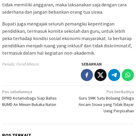
tidak memiliki anggaran, maka laksanakan saja dengan cara
sederhana dan jangan bebankan orang tua siswa.
Bupati juga mengajak seluruh pemangku kepentingan
pendidikan, termasuk komite sekolah dan guru, untuk lebih
peka terhadap kondisi sosial ekonomi masyarakat. Ia berharap
pendidikan menjadi ruang yang inklusif dan tidak diskriminatif,
termasuk dalam hal kegiatan non-akademik.
Penulis: Farid Alhasni
SEBARKAN
Navigasi
Pos sebelumnya
Pos berikutnya
DPRD Kotamobagu Siap Bahas
Guru SMK Satu Bolaang Diduga
pos
BUMD Air Minum Bukaka Naton
Ancam Siswa yang Tidak Bayar
Uang Perpisahan
POS TERKAIT