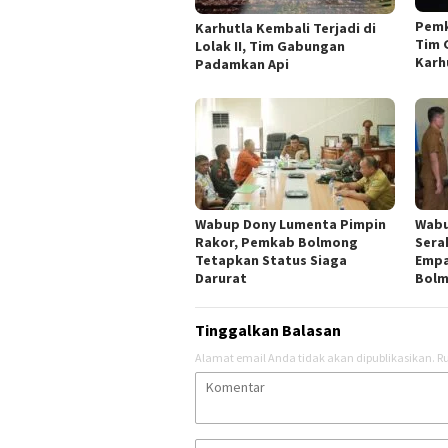
Pemk
Karhutla Kembali Terjadi di
Tim 
Lolak II, Tim Gabungan
Karh
Padamkan Api
Wabup Dony Lumenta Pimpin
Wabu
Rakor, Pemkab Bolmong
Sera
Tetapkan Status Siaga
Empa
Darurat
Bol
Tinggalkan Balasan
Alamat email Anda tidak akan dipublikasikan.
Ru