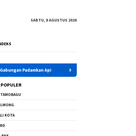
SABTU, 8 AGUSTUS 2026
NDEKS
Api
HKG PKK Ke-54, Bupati Yusra Instruksikan OPD Duku
 POPULER
OTAMOBAGU
OLMONG
LI KOTA
PRD
-PKK