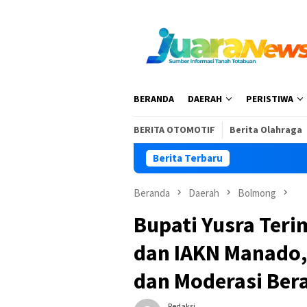
Loncat
ke
konten
BERANDA
DAERAH
PERISTIWA
BERITA OTOMOTIF
Berita Olahraga
Berita Terbaru
Beranda
Daerah
Bolmong
Bupati Yusra Teri
dan IAKN Manado,
dan Moderasi Be
Redaksi