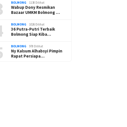
3
BOLMONG
1138 Dilihat
Wabup Dony Resmikan
Bazaar UMKM Bolmong …
4
BOLMONG
1026 Dilihat
36 Putra-Putri Terbaik
Bolmong Siap Kiba…
5
BOLMONG
978 Dilihat
Ny Kalsum Alhabsyi Pimpin
Rapat Persiapa…