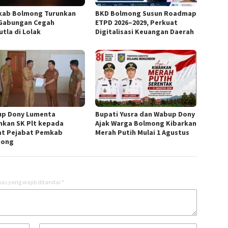
ab Bolmong Turunkan
BKD Bolmong Susun Roadmap
Gabungan Cegah
ETPD 2026–2029, Perkuat
utla di Lolak
Digitalisasi Keuangan Daerah
p Dony Lumenta
Bupati Yusra dan Wabup Dony
hkan SK Plt kepada
Ajak Warga Bolmong Kibarkan
t Pejabat Pemkab
Merah Putih Mulai 1 Agustus
mong
as yang wajib ditandai
*