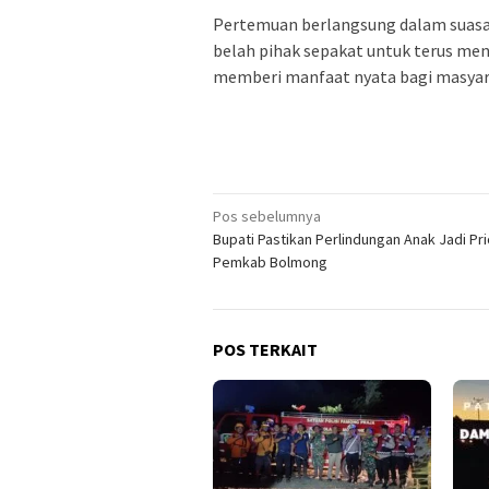
Pertemuan berlangsung dalam suasa
belah pihak sepakat untuk terus me
memberi manfaat nyata bagi masya
Navigasi
Pos sebelumnya
Bupati Pastikan Perlindungan Anak Jadi Pri
pos
Pemkab Bolmong
POS TERKAIT