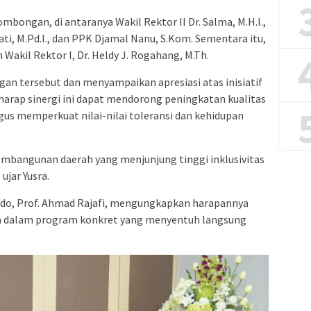
bongan, di antaranya Wakil Rektor II Dr. Salma, M.H.I.,
ti, M.Pd.I., dan PPK Djamal Nanu, S.Kom. Sementara itu,
akil Rektor I, Dr. Heldy J. Rogahang, M.Th.
an tersebut dan menyampaikan apresiasi atas inisiatif
berharap sinergi ini dapat mendorong peningkatan kualitas
gus memperkuat nilai-nilai toleransi dan kehidupan
 pembangunan daerah yang menjunjung tinggi inklusivitas
ujar Yusra.
ado, Prof. Ahmad Rajafi, mengungkapkan harapannya
kan dalam program konkret yang menyentuh langsung