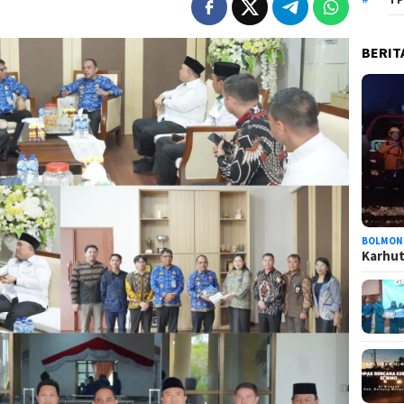
BERIT
BOLMON
Karhutl