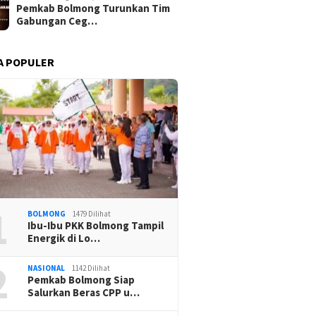
Pemkab Bolmong Turunkan Tim
Gabungan Ceg…
A POPULER
1
BOLMONG
1479 Dilihat
Ibu-Ibu PKK Bolmong Tampil
Energik di Lo…
2
NASIONAL
1142 Dilihat
Pemkab Bolmong Siap
Salurkan Beras CPP u…