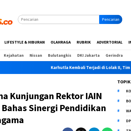
Pencarian
LIFESTYLE & HIBURAN
OLAHRAGA
RUBRIK
ADVERTORIAL
I
Kejahatan
Nissan
Bulutangkis
DKI Jakarta
Gerindra
Karhutla Kembali Terjadi di Lolak II, Tim Gabungan Padamkan 
TOPIK
K
ma Kunjungan Rektor IAIN
B
 Bahas Sinergi Pendidikan
WA
ragama
D
TP