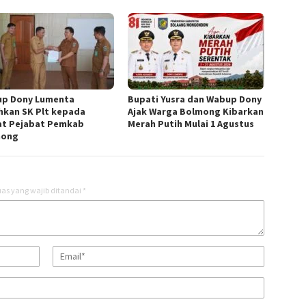
p Dony Lumenta
Bupati Yusra dan Wabup Dony
hkan SK Plt kepada
Ajak Warga Bolmong Kibarkan
t Pejabat Pemkab
Merah Putih Mulai 1 Agustus
mong
as yang wajib ditandai
*