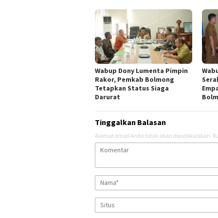
Wabup Dony Lumenta Pimpin
Wabu
Rakor, Pemkab Bolmong
Sera
Tetapkan Status Siaga
Empa
Darurat
Bol
Tinggalkan Balasan
Alamat email Anda tidak akan dipublikasikan.
Ru