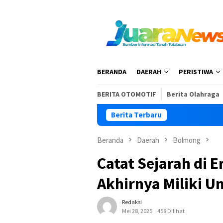
Loncat
ke
konten
BERANDA
DAERAH
PERISTIWA
BERITA OTOMOTIF
Berita Olahraga
Berita Terbaru
Beranda
Daerah
Bolmong
Catat Sejarah di 
Akhirnya Miliki U
Redaksi
Mei 28, 2025
458 Dilihat