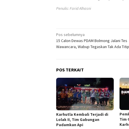
Penulis: Farid Alhasni
Navigasi
Pos sebelumnya
15 Calon Dewas PDAM Bolmong Jalani Tes
pos
Wawancara, Wabup Tegaskan Tak Ada Titi
POS TERKAIT
Pemk
Karhutla Kembali Terjadi di
Tim 
Lolak II, Tim Gabungan
Karh
Padamkan Api