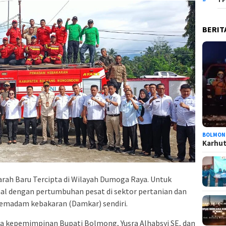
BERIT
BOLMON
Karhutl
arah Baru Tercipta di Wilayah Dumoga Raya. Untuk
nal dengan pertumbuhan pesat di sektor pertanian dan
pemadam kebakaran (Damkar) sendiri.
ra kepemimpinan Bupati Bolmong, Yusra Alhabsyi SE, dan