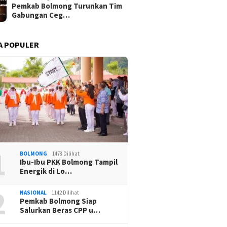
Pemkab Bolmong Turunkan Tim
Gabungan Ceg…
A POPULER
1
BOLMONG
1478 Dilihat
Ibu-Ibu PKK Bolmong Tampil
Energik di Lo…
2
NASIONAL
1142 Dilihat
Pemkab Bolmong Siap
Salurkan Beras CPP u…