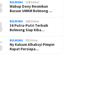
3
BOLMONG
1138 Dilihat
Wabup Dony Resmikan
Bazaar UMKM Bolmong …
4
BOLMONG
1026 Dilihat
36 Putra-Putri Terbaik
Bolmong Siap Kiba…
5
BOLMONG
978 Dilihat
Ny Kalsum Alhabsyi Pimpin
Rapat Persiapa…