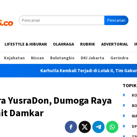
Pencarian
LIFESTYLE & HIBURAN
OLAHRAGA
RUBRIK
ADVERTORIAL
I
Kejahatan
Nissan
Bulutangkis
DKI Jakarta
Gerindra
Karhutla Kembali Terjadi di Lolak II, Tim Gabungan Padamk
TOPIK
K
Era YusraDon, Dumoga Raya
B
nit Damkar
WA
D
TP