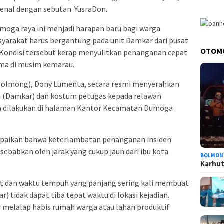
kenal dengan sebutan
YusraDon.
moga raya ini menjadi harapan baru bagi warga
yarakat harus bergantung pada unit Damkar dari pusat
OTOM
 Kondisi tersebut kerap menyulitkan penanganan cepat
ama di musim kemarau.
olmong), Dony Lumenta, secara resmi menyerahkan
 (Damkar) dan kostum petugas kepada relawan
n dilakukan di halaman Kantor Kecamatan Dumoga
paikan bahwa keterlambatan penanganan insiden
ebabkan oleh jarak yang cukup jauh dari ibu kota
BOLMON
Karhutl
it dan waktu tempuh yang panjang sering kali membuat
tidak dapat tiba tepat waktu di lokasi kejadian.
r melalap habis rumah warga atau lahan produktif