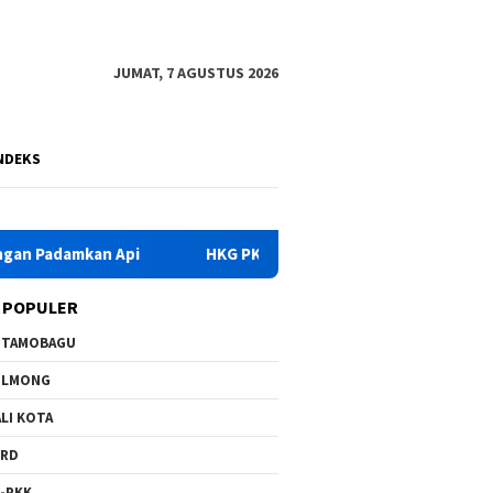
JUMAT, 7 AGUSTUS 2026
NDEKS
an Api
HKG PKK Ke-54, Bupati Yusra Instruksikan OPD D
 POPULER
OTAMOBAGU
OLMONG
LI KOTA
PRD
-PKK