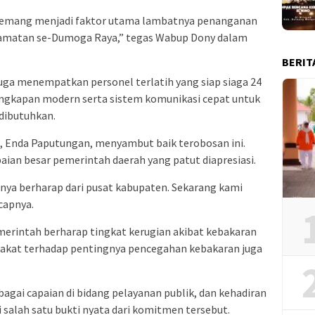
h memang menjadi faktor utama lambatnya penanganan
camatan se-Dumoga Raya,” tegas Wabup Dony dalam
BERIT
uga menempatkan personel terlatih yang siap siaga 24
lengkapan modern serta sistem komunikasi cepat untuk
 dibutuhkan.
, Enda Paputungan, menyambut baik terobosan ini.
paian besar pemerintah daerah yang patut diapresiasi.
nya berharap dari pusat kabupaten. Sekarang kami
capnya.
merintah berharap tingkat kerugian akibat kebakaran
rakat terhadap pentingnya pencegahan kebakaran juga
agai capaian di bidang pelayanan publik, dan kehadiran
salah satu bukti nyata dari komitmen tersebut.