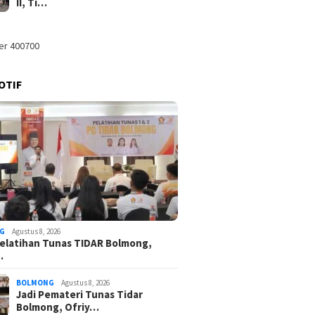
II, Ti…
OTIF
G
Agustus 8, 2026
elatihan Tunas TIDAR Bolmong,
…
BOLMONG
Agustus 8, 2026
Jadi Pemateri Tunas Tidar
Bolmong, Ofriy…