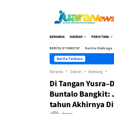
Loncat
ke
konten
BERANDA
DAERAH
PERISTIWA
BERITA OTOMOTIF
Berita Olahraga
Berita Terbaru
Buka 
Beranda
Daerah
Bolmong
Di Tangan Yusra–
Buntalo Bangkit: 
tahun Akhirnya D
Redaksi