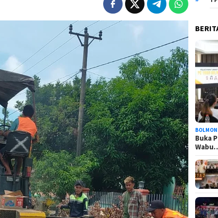
BERIT
BOLMON
Buka P
Wabu