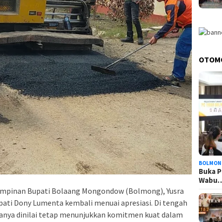
OTOM
BOLMON
Buka P
Wabu
mpinan Bupati Bolaang Mongondow (Bolmong),
Yusra
upati
Dony Lumenta
kembali menuai apresiasi. Di tengah
anya dinilai tetap menunjukkan komitmen kuat dalam