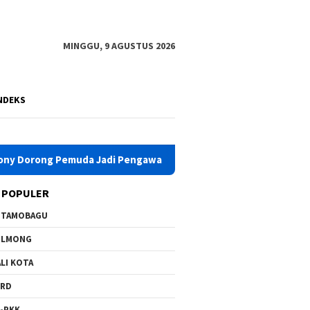
MINGGU, 9 AGUSTUS 2026
NDEKS
adi Pengawal Pembangunan Daerah
Jadi Pemateri Tunas T
 POPULER
OTAMOBAGU
OLMONG
LI KOTA
PRD
-PKK