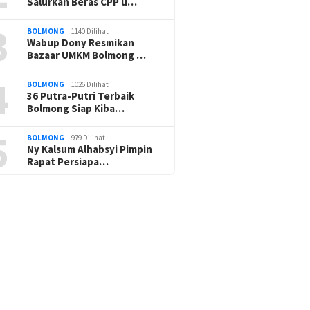
Salurkan Beras CPP u…
3
BOLMONG
1140 Dilihat
Wabup Dony Resmikan
Bazaar UMKM Bolmong …
4
BOLMONG
1026 Dilihat
36 Putra-Putri Terbaik
Bolmong Siap Kiba…
5
BOLMONG
979 Dilihat
Ny Kalsum Alhabsyi Pimpin
Rapat Persiapa…