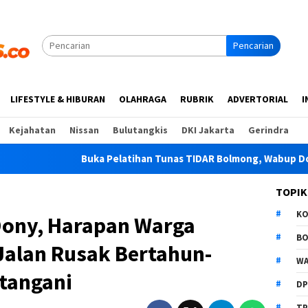
Pencarian
LIFESTYLE & HIBURAN
OLAHRAGA
RUBRIK
ADVERTORIAL
I
Kejahatan
Nissan
Bulutangkis
DKI Jakarta
Gerindra
Pelatihan Tunas TIDAR Bolmong, Wabup Dony Dorong Pemuda J
TOPIK
K
Dony, Harapan Warga
B
Jalan Rusak Bertahun-
WA
itangani
D
TP