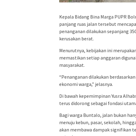
Kepala Bidang Bina Marga PUPR Bolm
panjang ruas jalan tersebut mencapai
penanganan dilakukan sepanjang 35
kerusakan berat.
Menurutnya, kebijakan ini merupakan
memastikan setiap anggaran digunak
masyarakat.
“Penanganan dilakukan berdasarkan s
ekonomi warga,” jelasnya.
Di bawah kepemimpinan
Yusra Alhab
terus didorong sebagai fondasi uta
Bagi warga Buntalo, jalan bukan han
menuju kebun, pasar, sekolah, hingga
akan membawa dampak signifikan te