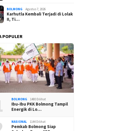
BOLMONG
Agustus 7, 2026
Karhutla Kembali Terjadi di Lolak
II, Ti…
A POPULER
1
BOLMONG
1480 Dilihat
Ibu-Ibu PKK Bolmong Tampil
Energik di Lo…
2
NASIONAL
1144 Dilihat
Pemkab Bolmong Siap