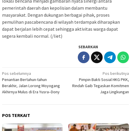
lokasi bencana menjadi gambaran nyata sinergi antara
pemerintah daerah dan kepolisian dalam membantu
masyarakat. Dengan dukungan berbagai pihak, proses
pemulihan pascabencana di wilayah terdampak diharapkan
dapat berjalan lebih cepat sehingga aktivitas warga dapat
segera kembali normal. (/liet)
SEBARKAN
Navigasi
Pos sebelumnya
Pos berikutnya
Penantian Bertahun-tahun
Pimpin Bakti Sosial HKG PKK,
pos
Berakhir, Jalan Lorong Moyogang
Rindah Gaib Tegaskan Komitmen
Akhirnya Mulus di Era Yusra–Dony
Jaga Lingkungan
POS TERKAIT