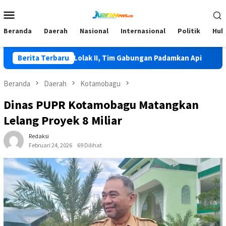
Loncat
Menu
ke
Mobile
konten
Beranda
Daerah
Nasional
Internasional
Politik
Huk
i Terjadi di Lolak II, Tim Gabungan Padamkan Api
Berita Terbaru
HKG PKK
Beranda
Daerah
Kotamobagu
Dinas PUPR Kotamobagu Matangkan
Lelang Proyek 8 Miliar
Redaksi
Februari 24, 2026
69 Dilihat