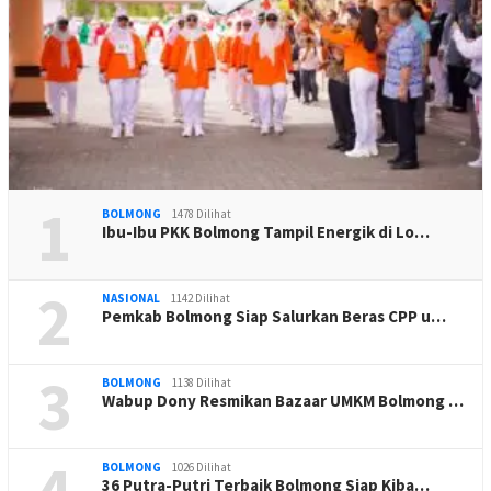
1
BOLMONG
1478 Dilihat
Ibu-Ibu PKK Bolmong Tampil Energik di Lo…
2
NASIONAL
1142 Dilihat
Pemkab Bolmong Siap Salurkan Beras CPP u…
3
BOLMONG
1138 Dilihat
Wabup Dony Resmikan Bazaar UMKM Bolmong …
4
BOLMONG
1026 Dilihat
36 Putra-Putri Terbaik Bolmong Siap Kiba…