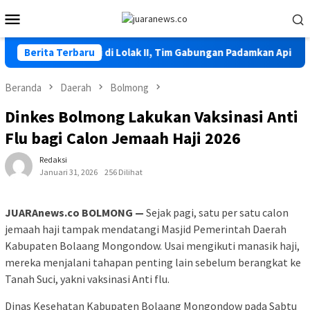
Loncat
Menu
ke
Mobile
konten
la Kembali Terjadi di Lolak II, Tim Gabungan Padamkan Api
Berita Terbaru
Beranda
Daerah
Bolmong
Dinkes Bolmong Lakukan Vaksinasi Anti
Flu bagi Calon Jemaah Haji 2026
Redaksi
Januari 31, 2026
256 Dilihat
JUARAnews.co BOLMONG —
Sejak pagi, satu per satu calon
jemaah haji tampak mendatangi Masjid Pemerintah Daerah
Kabupaten Bolaang Mongondow. Usai mengikuti manasik haji,
mereka menjalani tahapan penting lain sebelum berangkat ke
Tanah Suci, yakni vaksinasi Anti flu.
Dinas Kesehatan Kabupaten Bolaang Mongondow pada Sabtu