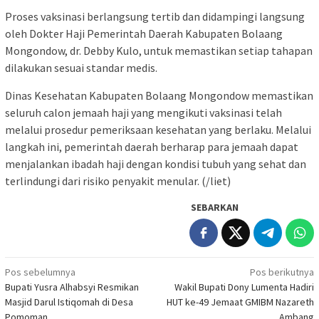
Proses vaksinasi berlangsung tertib dan didampingi langsung
oleh Dokter Haji Pemerintah Daerah Kabupaten Bolaang
Mongondow, dr. Debby Kulo, untuk memastikan setiap tahapan
dilakukan sesuai standar medis.
Dinas Kesehatan Kabupaten Bolaang Mongondow memastikan
seluruh calon jemaah haji yang mengikuti vaksinasi telah
melalui prosedur pemeriksaan kesehatan yang berlaku. Melalui
langkah ini, pemerintah daerah berharap para jemaah dapat
menjalankan ibadah haji dengan kondisi tubuh yang sehat dan
terlindungi dari risiko penyakit menular. (/liet)
SEBARKAN
Navigasi
Pos sebelumnya
Pos berikutnya
Bupati Yusra Alhabsyi Resmikan
Wakil Bupati Dony Lumenta Hadiri
pos
Masjid Darul Istiqomah di Desa
HUT ke-49 Jemaat GMIBM Nazareth
Pomoman
Ambang