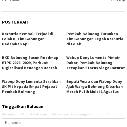
POS TERKAIT
Karhutla Kembali Terjadi di
Pemkab Bolmong Turunkan
Lolak II, Tim Gabungan
Tim Gabungan Cegah Karhutla
Padamkan Api
di Lolak
BKD Bolmong Susun Roadmap
Wabup Dony Lumenta Pimpin
ETPD 2026–2029, Perkuat
Rakor, Pemkab Bolmong
Digitalisasi Keuangan Daerah
Tetapkan Status Siaga Darurat
Wabup Dony Lumenta Serahkan
Bupati Yusra dan Wabup Dony
SK Plt kepada Empat Pejabat
Ajak Warga Bolmong Kibarkan
Pemkab Bolmong
Merah Putih Mulai 1 Agustus
Tinggalkan Balasan
Alamat email Anda tidak akan dipublikasikan.
Ruas yang wajib ditandai
*