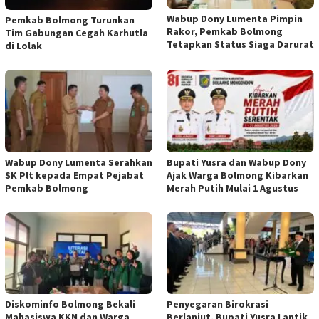
Wabup Dony Lumenta Pimpin
Pemkab Bolmong Turunkan
Rakor, Pemkab Bolmong
Tim Gabungan Cegah Karhutla
Tetapkan Status Siaga Darurat
di Lolak
Wabup Dony Lumenta Serahkan
Bupati Yusra dan Wabup Dony
SK Plt kepada Empat Pejabat
Ajak Warga Bolmong Kibarkan
Pemkab Bolmong
Merah Putih Mulai 1 Agustus
Diskominfo Bolmong Bekali
Penyegaran Birokrasi
Mahasiswa KKN dan Warga
Berlanjut, Bupati Yusra Lantik