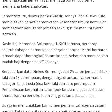
mengingatkan jemaah agar menjaga pola hidup sehat
menjelang keberangkatan.
Sementara itu, dokter pemeriksa dr. Debby Cinthia Dewi Kulo
menjelaskan bahwa pemeriksaan kesehatan umum bertujuan
memastikan kebugaran jemaah sekaligus memenuhi syarat
istita’ah
.
Kasie Haji Kemenag Bolmong, H. Kifli Lamusa, berharap
seluruh tahapan pemeriksaan berjalan lancar. “Kami berharap
jemaah dapat berangkat dalam kondisi sehat dan menunaikan
ibadah haji dengan baik,” katanya.
Berdasarkan data Dinkes Bolmong, dari 25 calon jemaah, 9 laki-
laki dan 13 perempuan, dengan tiga di antaranya termasuk
kategori lanjut usia (dua laki-laki dan satu perempuan).
Pemeriksaan kesehatan kelompok lansia menjadi perhatian
khusus karena berisiko lebih tinggi selama ibadah haji.
Upaya ini menunjukkan komitmen pemerintah daerah dalam
meningkatkan kualitas pelayanan haji, agar jemaah tidak