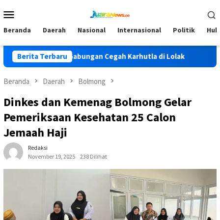
Loncat
Menu
ke
Mobile
konten
Beranda
Daerah
Nasional
Internasional
Politik
Huk
nkan Tim Gabungan Cegah Karhutla di Lolak
Berita Terbaru
Pemkab Bol
Beranda
Daerah
Bolmong
Dinkes dan Kemenag Bolmong Gelar
Pemeriksaan Kesehatan 25 Calon
Jemaah Haji
Redaksi
November 19, 2025
238 Dilihat