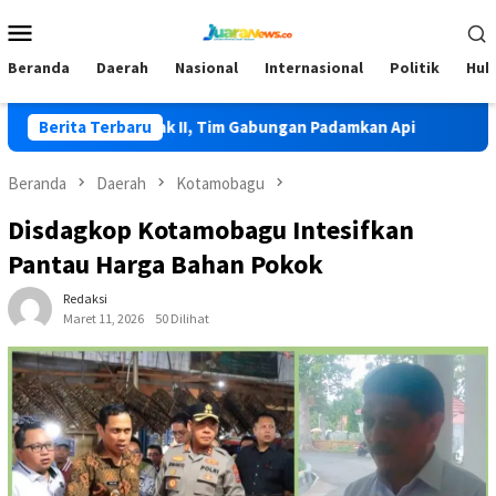
Loncat
Menu
ke
Mobile
konten
Beranda
Daerah
Nasional
Internasional
Politik
Huk
rjadi di Lolak II, Tim Gabungan Padamkan Api
Berita Terbaru
HKG PKK Ke-
Beranda
Daerah
Kotamobagu
Disdagkop Kotamobagu Intesifkan
Pantau Harga Bahan Pokok
Redaksi
Maret 11, 2026
50 Dilihat