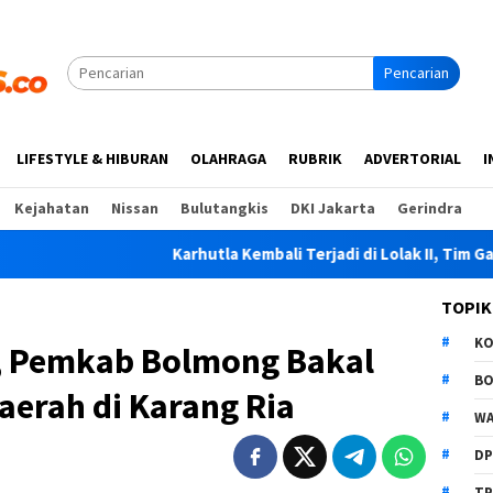
Pencarian
LIFESTYLE & HIBURAN
OLAHRAGA
RUBRIK
ADVERTORIAL
I
Kejahatan
Nissan
Bulutangkis
DKI Jakarta
Gerindra
hutla Kembali Terjadi di Lolak II, Tim Gabungan Padamkan Api
TOPIK
K
, Pemkab Bolmong Bakal
B
aerah di Karang Ria
WA
D
TP