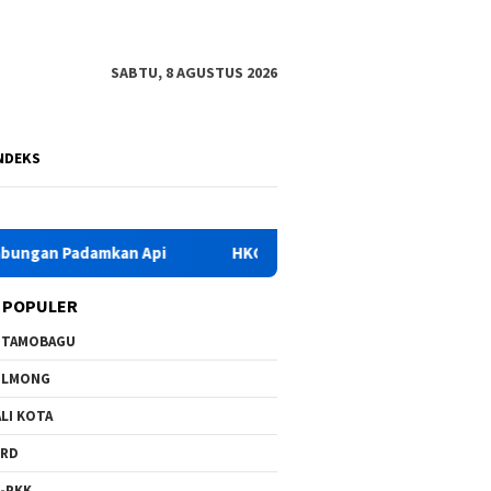
SABTU, 8 AGUSTUS 2026
NDEKS
HKG PKK Ke-54, Bupati Yusra Instruksikan OPD Dukung Pen
 POPULER
OTAMOBAGU
OLMONG
LI KOTA
PRD
-PKK