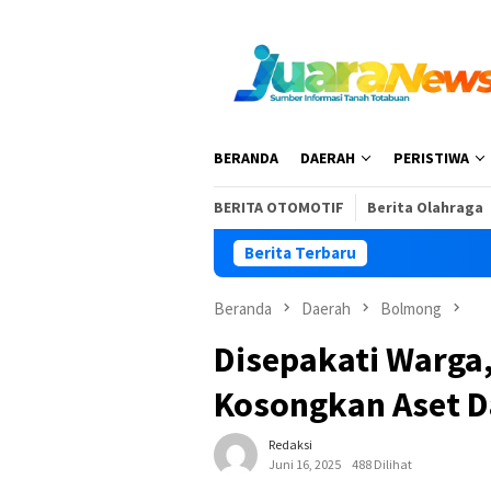
Loncat
ke
konten
BERANDA
DAERAH
PERISTIWA
BERITA OTOMOTIF
Berita Olahraga
Berita Terbaru
Kar
Beranda
Daerah
Bolmong
Disepakati Warga
Kosongkan Aset D
Redaksi
Juni 16, 2025
488 Dilihat