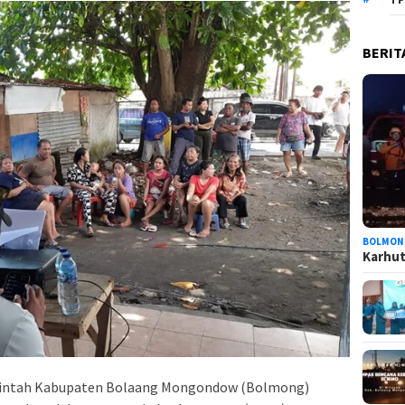
BERIT
BOLMON
Karhutl
intah Kabupaten Bolaang Mongondow (Bolmong)