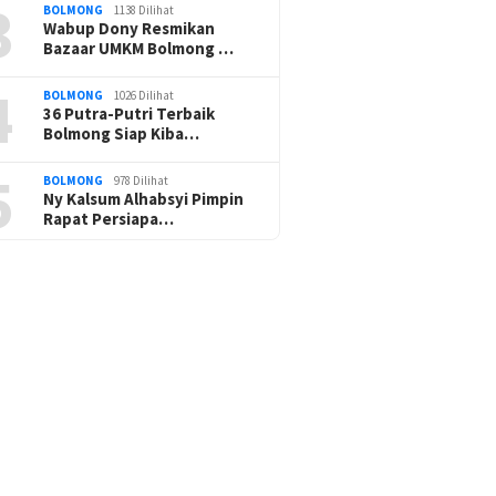
3
BOLMONG
1138 Dilihat
Wabup Dony Resmikan
Bazaar UMKM Bolmong …
4
BOLMONG
1026 Dilihat
36 Putra-Putri Terbaik
Bolmong Siap Kiba…
5
BOLMONG
978 Dilihat
Ny Kalsum Alhabsyi Pimpin
Rapat Persiapa…