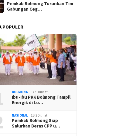
Pemkab Bolmong Turunkan Tim
Gabungan Ceg…
A POPULER
1
BOLMONG
1479 Dilihat
Ibu-Ibu PKK Bolmong Tampil
Energik di Lo…
2
NASIONAL
1142 Dilihat
Pemkab Bolmong Siap
Salurkan Beras CPP u…