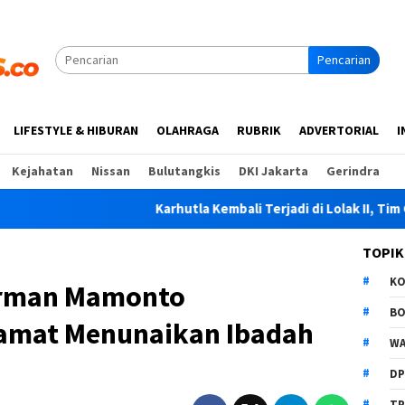
Pencarian
LIFESTYLE & HIBURAN
OLAHRAGA
RUBRIK
ADVERTORIAL
I
Kejahatan
Nissan
Bulutangkis
DKI Jakarta
Gerindra
Karhutla Kembali Terjadi di Lolak II, Tim Gabungan P
TOPIK
K
Arman Mamonto
B
amat Menunaikan Ibadah
WA
D
TP