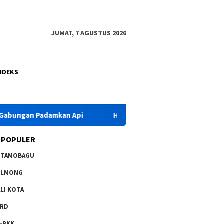
JUMAT, 7 AGUSTUS 2026
NDEKS
adamkan Api
HKG PKK Ke-54, Bupati Yusra Instruksikan O
 POPULER
OTAMOBAGU
OLMONG
LI KOTA
PRD
-PKK