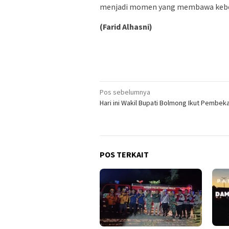
menjadi momen yang membawa keber
(Farid Alhasni)
Navigasi
Pos sebelumnya
Hari ini Wakil Bupati Bolmong Ikut Pembek
pos
POS TERKAIT