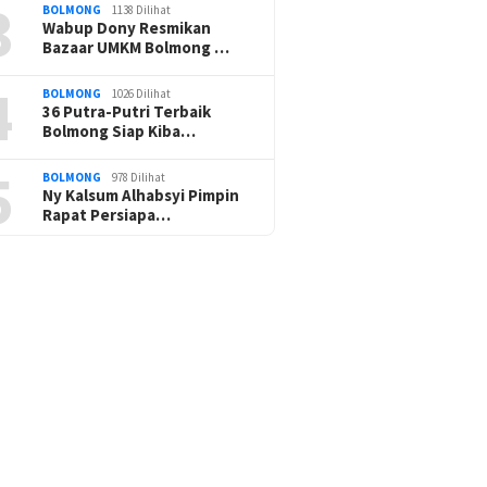
3
BOLMONG
1138 Dilihat
Wabup Dony Resmikan
Bazaar UMKM Bolmong …
4
BOLMONG
1026 Dilihat
36 Putra-Putri Terbaik
Bolmong Siap Kiba…
5
BOLMONG
978 Dilihat
Ny Kalsum Alhabsyi Pimpin
Rapat Persiapa…