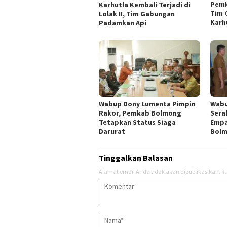
Pemk
Karhutla Kembali Terjadi di
Tim 
Lolak II, Tim Gabungan
Karh
Padamkan Api
Wabup Dony Lumenta Pimpin
Wabu
Rakor, Pemkab Bolmong
Sera
Tetapkan Status Siaga
Empa
Darurat
Bol
Tinggalkan Balasan
Alamat email Anda tidak akan dipublikasikan.
Ru