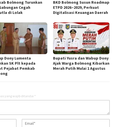
ab Bolmong Turunkan
BKD Bolmong Susun Roadmap
Gabungan Cegah
ETPD 2026–2029, Perkuat
utla di Lolak
Digitalisasi Keuangan Daerah
p Dony Lumenta
Bupati Yusra dan Wabup Dony
hkan SK Plt kepada
Ajak Warga Bolmong Kibarkan
t Pejabat Pemkab
Merah Putih Mulai 1 Agustus
mong
as yang wajib ditandai
*