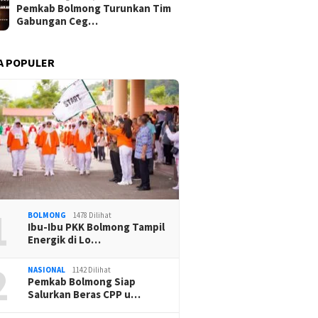
Pemkab Bolmong Turunkan Tim
Gabungan Ceg…
A POPULER
1
BOLMONG
1478 Dilihat
Ibu-Ibu PKK Bolmong Tampil
Energik di Lo…
2
NASIONAL
1142 Dilihat
Pemkab Bolmong Siap
Salurkan Beras CPP u…