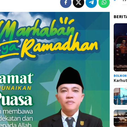
BERIT
BOLMON
Karhutl