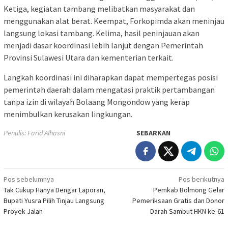
Ketiga, kegiatan tambang melibatkan masyarakat dan
menggunakan alat berat. Keempat, Forkopimda akan meninjau
langsung lokasi tambang. Kelima, hasil peninjauan akan
menjadi dasar koordinasi lebih lanjut dengan Pemerintah
Provinsi Sulawesi Utara dan kementerian terkait.
Langkah koordinasi ini diharapkan dapat mempertegas posisi
pemerintah daerah dalam mengatasi praktik pertambangan
tanpa izin di wilayah Bolaang Mongondow yang kerap
menimbulkan kerusakan lingkungan.
Penulis: Farid Alhasni
SEBARKAN
Navigasi
Pos sebelumnya
Pos berikutnya
Tak Cukup Hanya Dengar Laporan,
Pemkab Bolmong Gelar
pos
Bupati Yusra Pilih Tinjau Langsung
Pemeriksaan Gratis dan Donor
Proyek Jalan
Darah Sambut HKN ke-61