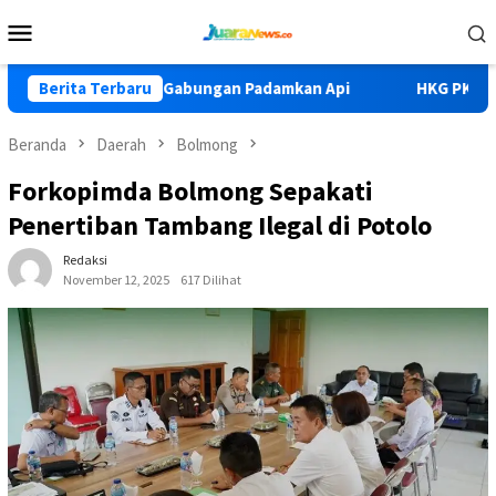
Loncat
Menu
ke
Mobile
konten
i Lolak II, Tim Gabungan Padamkan Api
Berita Terbaru
HKG PKK Ke-54, Bu
Beranda
Daerah
Bolmong
Forkopimda Bolmong Sepakati
Penertiban Tambang Ilegal di Potolo
Redaksi
November 12, 2025
617 Dilihat