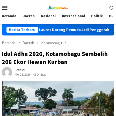
Loncat
Menu
ke
Mobile
konten
Beranda
Daerah
Nasional
Internasional
Politik
Huk
, Ofriyanto Laures Dorong Pemuda Jadi Penggerak di Era Digital
Berita Terbaru
Beranda
Daerah
Kotamobagu
Idul Adha 2026, Kotamobagu Sembelih
208 Ekor Hewan Kurban
Redaksi
Mei 26, 2026
46 Dilihat