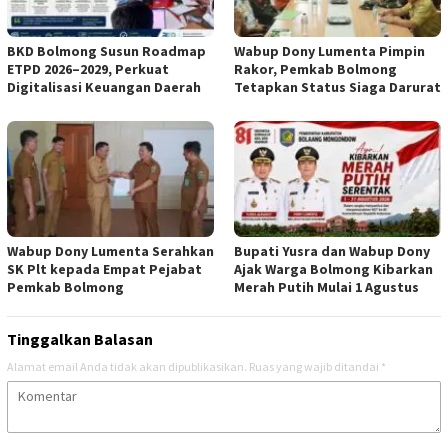
BKD Bolmong Susun Roadmap
Wabup Dony Lumenta Pimpin
ETPD 2026–2029, Perkuat
Rakor, Pemkab Bolmong
Digitalisasi Keuangan Daerah
Tetapkan Status Siaga Darurat
Wabup Dony Lumenta Serahkan
Bupati Yusra dan Wabup Dony
SK Plt kepada Empat Pejabat
Ajak Warga Bolmong Kibarkan
Pemkab Bolmong
Merah Putih Mulai 1 Agustus
Tinggalkan Balasan
Alamat email Anda tidak akan dipublikasikan.
Ruas yang wajib ditandai
*