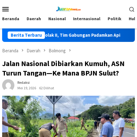
Loncat
Menu
ke
Mobile
konten
Beranda
Daerah
Nasional
Internasional
Politik
Huk
 Terjadi di Lolak II, Tim Gabungan Padamkan Api
Berita Terbaru
HKG PKK 
Beranda
Daerah
Bolmong
Jalan Nasional Dibiarkan Kumuh, ASN
Turun Tangan—Ke Mana BPJN Sulut?
Redaksi
Mei 19, 2026
62 Dilihat