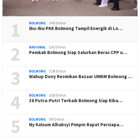
1
BOLMONG
1478 Dilihat
Ibu-Ibu PKK Bolmong Tampil Energik di Lo…
2
NASIONAL
1142 Dilihat
Pemkab Bolmong Siap Salurkan Beras CPP u…
3
BOLMONG
1138 Dilihat
Wabup Dony Resmikan Bazaar UMKM Bolmong …
4
BOLMONG
1026 Dilihat
36 Putra-Putri Terbaik Bolmong Siap Kiba…
5
BOLMONG
978 Dilihat
Ny Kalsum Alhabsyi Pimpin Rapat Persiapa…