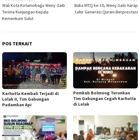
Wali Kota Kotamobagu Weny Gaib
Buka MTQ ke-10, Weny Gaib Harap
pos
Terima Kunjungan Kepala
Lahir Generasi Qurani Berprestasi
Kemenkum Sulut
POS TERKAIT
Pemkab Bolmong Turunkan
Karhutla Kembali Terjadi di
Tim Gabungan Cegah Karhutla
Lolak II, Tim Gabungan
di Lolak
Padamkan Api