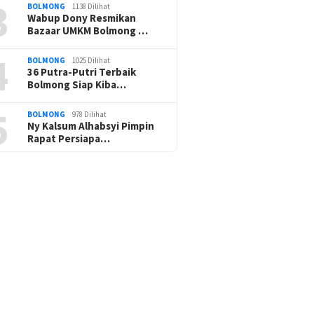
3
BOLMONG
1138 Dilihat
Wabup Dony Resmikan
Bazaar UMKM Bolmong …
4
BOLMONG
1025 Dilihat
36 Putra-Putri Terbaik
Bolmong Siap Kiba…
5
BOLMONG
978 Dilihat
Ny Kalsum Alhabsyi Pimpin
Rapat Persiapa…