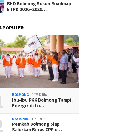
BKD Bolmong Susun Roadmap
ETPD 2026–2029…
A POPULER
1
BOLMONG
1478 Dilihat
Ibu-Ibu PKK Bolmong Tampil
Energik di Lo…
2
NASIONAL
1141 Dilihat
Pemkab Bolmong Siap
Salurkan Beras CPP u…