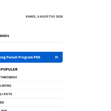
KAMIS, 6 AGUSTUS 2026
NDEKS
K
Pemkab Bolmong Turunkan Tim Gabungan Cegah Karhutl
 POPULER
OTAMOBAGU
OLMONG
LI KOTA
PRD
-PKK