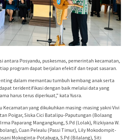
si antara Posyandu, puskesmas, pemerintah kecamatan,
tiap program dapat berjalan efektif dan tepat sasaran.
penting dalam memantau tumbuh kembang anak serta
pat teridentifikasi dengan baik melalui data yang
sama harus terus diperkuat,” kata Yusra.
 Kecamatan yang dikukuhkan masing-masing yakni Vivi
n Poigar, Siska Cici Batalipu-Paputungan (Bolaang
 Irma Paparang Mangangkung, S.Pd (Lolak), Rizkiyana W.
olang), Cuan Pelealu (Passi Timur), Lily Mokodompit-
osani Mokoginta-Potabuga, S.Pd (Bilalang), Siti