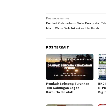
Navigasi
Pos sebelumnya
Pemkot Kotamobagu Gelar Peringatan Tah
pos
Islam, Weny Gaib Tekankan Nilai Hijrah
POS TERKAIT
Pemkab Bolmong Turunkan
BKD 
Tim Gabungan Cegah
ETPD
Karhutla di Lolak
Digi