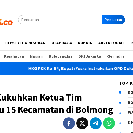
Pencarian
LIFESTYLE & HIBURAN
OLAHRAGA
RUBRIK
ADVERTORIAL
I
Kejahatan
Nissan
Bulutangkis
DKI Jakarta
Gerindra
Ke-54, Bupati Yusra Instruksikan OPD Dukung Penuh Program PK
TOPIK
K
Kukuhkan Ketua Tim
B
u 15 Kecamatan di Bolmong
WA
D
TP