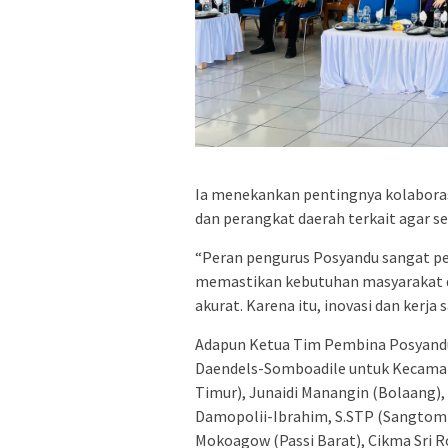
Ia menekankan pentingnya kolabora
dan perangkat daerah terkait agar se
“Peran pengurus Posyandu sangat 
memastikan kebutuhan masyarakat da
akurat. Karena itu, inovasi dan kerja 
Adapun Ketua Tim Pembina Posyandu
Daendels-Somboadile untuk Kecamata
Timur), Junaidi Manangin (Bolaang),
Damopolii-Ibrahim, S.STP (Sangtomb
Mokoagow (Passi Barat), Cikma Sri R