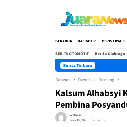
Loncat
ke
konten
BERANDA
DAERAH
PERISTIWA
BERITA OTOMOTIF
Berita Olahraga
Berita Terbaru
HKG PKK 
Beranda
Daerah
Bolmong
Kalsum Alhabsyi 
Pembina Posyand
Redaksi
Juni 18, 2026
175 Dilihat