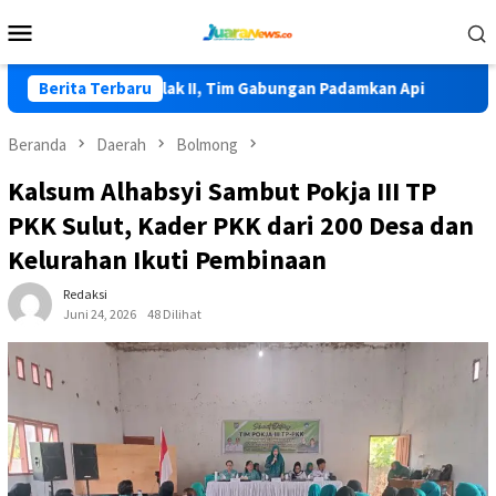
Loncat
Menu
ke
Mobile
konten
rjadi di Lolak II, Tim Gabungan Padamkan Api
Berita Terbaru
HKG PKK Ke
Beranda
Daerah
Bolmong
Kalsum Alhabsyi Sambut Pokja III TP
PKK Sulut, Kader PKK dari 200 Desa dan
Kelurahan Ikuti Pembinaan
Redaksi
Juni 24, 2026
48 Dilihat