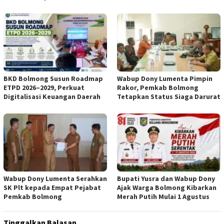
BKD Bolmong Susun Roadmap
Wabup Dony Lumenta Pimpin
ETPD 2026–2029, Perkuat
Rakor, Pemkab Bolmong
Digitalisasi Keuangan Daerah
Tetapkan Status Siaga Darurat
Wabup Dony Lumenta Serahkan
Bupati Yusra dan Wabup Dony
SK Plt kepada Empat Pejabat
Ajak Warga Bolmong Kibarkan
Pemkab Bolmong
Merah Putih Mulai 1 Agustus
Tinggalkan Balasan