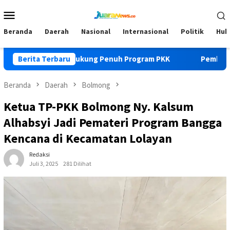
Loncat
Menu
ke
Mobile
konten
Beranda
Daerah
Nasional
Internasional
Politik
Huk
ikan OPD Dukung Penuh Program PKK
Berita Terbaru
Pemkab Bolmong Turu
Beranda
Daerah
Bolmong
Ketua TP-PKK Bolmong Ny. Kalsum
Alhabsyi Jadi Pemateri Program Bangga
Kencana di Kecamatan Lolayan
Redaksi
Juli 3, 2025
281 Dilihat