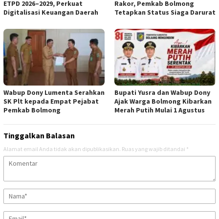
ETPD 2026–2029, Perkuat
Rakor, Pemkab Bolmong
Digitalisasi Keuangan Daerah
Tetapkan Status Siaga Darurat
Wabup Dony Lumenta Serahkan
Bupati Yusra dan Wabup Dony
SK Plt kepada Empat Pejabat
Ajak Warga Bolmong Kibarkan
Pemkab Bolmong
Merah Putih Mulai 1 Agustus
Tinggalkan Balasan
Alamat email Anda tidak akan dipublikasikan.
Ruas yang wajib ditandai
*