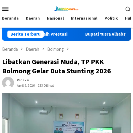
Loncat
Menu
ke
Mobile
konten
Beranda
Daerah
Nasional
Internasional
Politik
Huk
er dan Raih Prestasi
Berita Terbaru
Bupati Yusra Alhabsyi Datangi Ru
Beranda
Daerah
Bolmong
Libatkan Generasi Muda, TP PKK
Bolmong Gelar Duta Stunting 2026
Redaksi
April 9, 2026
233 Dilihat