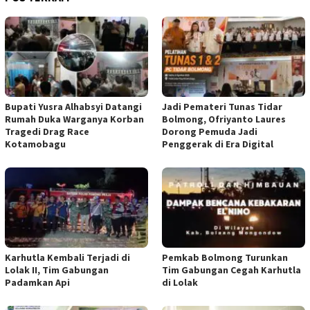
Bupati Yusra Alhabsyi Datangi
Jadi Pemateri Tunas Tidar
Rumah Duka Warganya Korban
Bolmong, Ofriyanto Laures
Tragedi Drag Race
Dorong Pemuda Jadi
Kotamobagu
Penggerak di Era Digital
Karhutla Kembali Terjadi di
Pemkab Bolmong Turunkan
Lolak II, Tim Gabungan
Tim Gabungan Cegah Karhutla
Padamkan Api
di Lolak