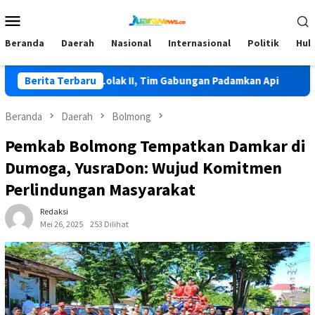
Loncat
Menu
ke
Mobile
konten
Beranda
Daerah
Nasional
Internasional
Politik
Huk
Terjadi di Lolak II, Tim Gabungan Padamkan Api
Berita Terbaru
HKG PKK 
Beranda
Daerah
Bolmong
Pemkab Bolmong Tempatkan Damkar di
Dumoga, YusraDon: Wujud Komitmen
Perlindungan Masyarakat
Redaksi
Mei 26, 2025
253 Dilihat