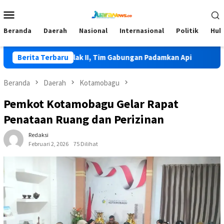
Loncat
Menu
ke
Mobile
konten
Beranda
Daerah
Nasional
Internasional
Politik
Huk
erjadi di Lolak II, Tim Gabungan Padamkan Api
Berita Terbaru
HKG PKK Ke
Beranda
Daerah
Kotamobagu
Pemkot Kotamobagu Gelar Rapat
Penataan Ruang dan Perizinan
Redaksi
Februari 2, 2026
75 Dilihat