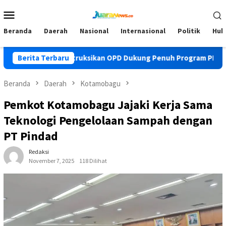
Loncat
Menu
ke
Mobile
konten
Beranda
Daerah
Nasional
Internasional
Politik
Huk
ti Yusra Instruksikan OPD Dukung Penuh Program PKK
Berita Terbaru
Pe
Beranda
Daerah
Kotamobagu
Pemkot Kotamobagu Jajaki Kerja Sama
Teknologi Pengelolaan Sampah dengan
PT Pindad
Redaksi
November 7, 2025
118 Dilihat