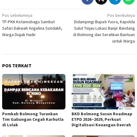
Navigasi
Pos sebelumnya
Pos berikutnya
TP-PKK Kotamobagu Sambut
Didampingi Bupati Yusra, Kapolda
pos
Safari Dakwah Angelina Sondakh,
Sulut Tinjau Lokasi Banjir Bandang
Warga Diajak Hadir
di Bolmong dan Serahkan Bantuan
untuk Warga
POS TERKAIT
Pemkab Bolmong Turunkan
BKD Bolmong Susun Roadmap
Tim Gabungan Cegah Karhutla
ETPD 2026–2029, Perkuat
di Lolak
Digitalisasi Keuangan Daerah