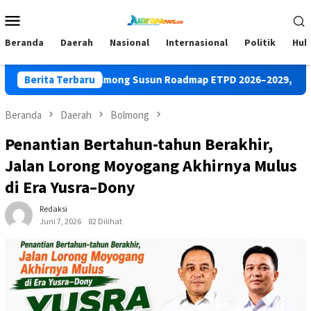
Loncat
Menu
ke
Mobile
konten
Beranda
Daerah
Nasional
Internasional
Politik
Huk
BKD Bolmong Susun Roadmap ETPD 2026–2029, Perkuat Digita
Berita Terbaru
Beranda
Daerah
Bolmong
Penantian Bertahun-tahun Berakhir,
Jalan Lorong Moyogang Akhirnya Mulus
di Era Yusra–Dony
Redaksi
Juni 7, 2026
82 Dilihat