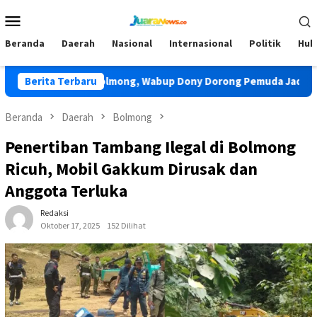
Loncat
Menu
ke
Mobile
konten
Beranda
Daerah
Nasional
Internasional
Politik
Huk
nas TIDAR Bolmong, Wabup Dony Dorong Pemuda Jadi Pengawal 
Berita Terbaru
Beranda
Daerah
Bolmong
Penertiban Tambang Ilegal di Bolmong
Ricuh, Mobil Gakkum Dirusak dan
Anggota Terluka
Redaksi
Oktober 17, 2025
152 Dilihat