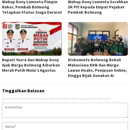
Wabup Dony Lumenta Pimpin
Wabup Dony Lumenta Serahkan
Rakor, Pemkab Bolmong
SK Plt kepada Empat Pejabat
Tetapkan Status Siaga Darurat
Pemkab Bolmong
Bupati Yusra dan Wabup Dony
Diskominfo Bolmong Bekali
Ajak Warga Bolmong Kibarkan
Mahasiswa KKN dan Warga
Merah Putih Mulai 1 Agustus
Lawan Hoaks, Penipuan Online,
hingga Bijak Gunakan AI
Tinggalkan Balasan
Alamat email Anda tidak akan dipublikasikan.
Ruas yang wajib ditandai
*