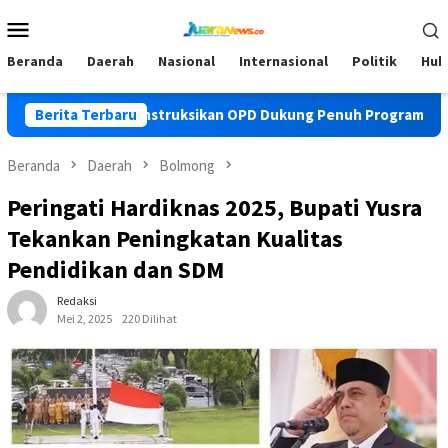
Loncat
Menu
ke
Mobile
konten
Beranda
Daerah
Nasional
Internasional
Politik
Huk
pati Yusra Instruksikan OPD Dukung Penuh Program PKK
Berita Terbaru
Beranda
Daerah
Bolmong
Peringati Hardiknas 2025, Bupati Yusra
Tekankan Peningkatan Kualitas
Pendidikan dan SDM
Redaksi
Mei 2, 2025
220 Dilihat