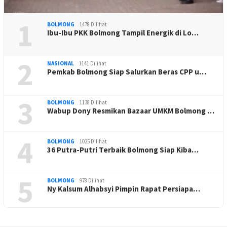
1
BOLMONG
1478 Dilihat
Ibu-Ibu PKK Bolmong Tampil Energik di Lo…
2
NASIONAL
1141 Dilihat
Pemkab Bolmong Siap Salurkan Beras CPP u…
3
BOLMONG
1138 Dilihat
Wabup Dony Resmikan Bazaar UMKM Bolmong …
4
BOLMONG
1025 Dilihat
36 Putra-Putri Terbaik Bolmong Siap Kiba…
5
BOLMONG
978 Dilihat
Ny Kalsum Alhabsyi Pimpin Rapat Persiapa…